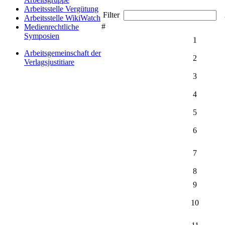
Arbeitsstelle Vergütung
Filter
A
Arbeitsstelle WikiWatch
#
Medienrechtliche
Symposien
1
Arbeitsgemeinschaft der
2
Verlagsjustitiare
3
4
5
6
7
8
9
10