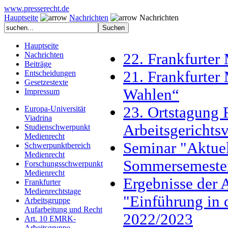
www.presserecht.de
Hauptseite
Nachrichten
Nachrichten
Hauptseite
Nachrichten
22. Frankfurter
Beiträge
21. Frankfurter
Entscheidungen
Gesetzestexte
Wahlen“
Impressum
23. Ortstagung 
Europa-Universität
Viadrina
Arbeitsgerichtsv
Studienschwerpunkt
Medienrecht
Seminar "Aktuel
Schwerpunktbereich
Medienrecht
Sommersemeste
Forschungsschwerpunkt
Medienrecht
Ergebnisse der 
Frankfurter
Medienrechtstage
"Einführung in 
Arbeitsgruppe
Aufarbeitung und Recht
2022/2023
Art. 10 EMRK-
Arbeitsgruppe