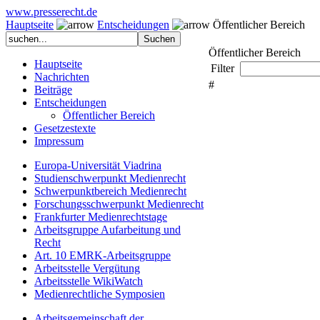
www.presserecht.de
Hauptseite
Entscheidungen
Öffentlicher Bereich
Öffentlicher Bereich
Hauptseite
Filter
Nachrichten
#
Beiträge
Entscheidungen
Öffentlicher Bereich
Gesetzestexte
Impressum
Europa-Universität Viadrina
Studienschwerpunkt Medienrecht
Schwerpunktbereich Medienrecht
Forschungsschwerpunkt Medienrecht
Frankfurter Medienrechtstage
Arbeitsgruppe Aufarbeitung und
Recht
Art. 10 EMRK-Arbeitsgruppe
Arbeitsstelle Vergütung
Arbeitsstelle WikiWatch
Medienrechtliche Symposien
Arbeitsgemeinschaft der