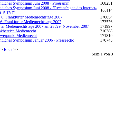
htliches Symposium Juni 2008 - Programm
168251
tliches Symposium Juni 2008 - "Rechtsfragen des Internet-
168114
 (IP-TV)"
 6. Frankfurter Medienrechtstage 2007
170054
. Frankfurter Medienrechtstage 2007
173576
rter Medienrechtstage 2007 am 28./29. November 2007
171997
kbereich Medienrecht
210388
hwerpunkt Medienrecht
171819
tliches Symposium Januar 2006 - Presseecho
170745
>
Ende
>>
Seite 1 von 3