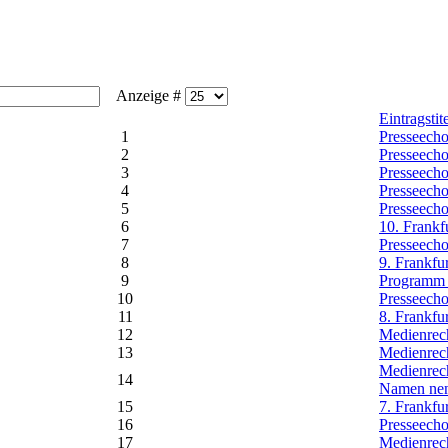
Anzeige #
Eintragstit
1
Presseecho
2
Presseecho
3
Presseecho
4
Presseecho
5
Presseecho
6
10. Frankf
7
Presseecho
8
9. Frankfu
9
Programm 8
10
Presseecho
11
8. Frankfu
12
Medienrec
13
Medienrec
Medienrec
14
Namen nenn
15
7. Frankfu
16
Presseecho
17
Medienrech