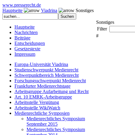
www.presserecht.de
Hauptseite
Viadrina
Sonstiges
Sonstiges
Hauptseite
Filter
Nachrichten
#
Beiträge
Entscheidungen
Gesetzestexte
Impressum
Europa-Universität Viadrina
Studienschwerpunkt Medienrecht
Schwerpunktbereich Medienrecht
Forschungsschwerpunkt Medienrecht
Frankfurter Medienrechtstage
Arbeitsgruppe Aufarbeitung und Recht
Art. 10 EMRK-Arbeitsgruppe
Arbeitsstelle Vergütung
Arbeitsstelle WikiWatch
Medienrechtliche Symposien
Medienrechtliches Symposium
September 2015
Medienrechtliches Symposium
September 2014