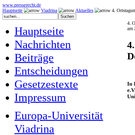
www.presserecht.de
Hauptseite
Viadrina
Aktuelles
4. Ortstagung
4. 
Hauptseite
am 
Nachrichten
4
D
Beiträge
Entscheidungen
Gesetzestexte
In 
e.V
Impressum
Uni
Europa-Universität
Viadrina