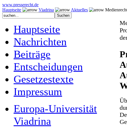
www.presserecht.de
Hauptseite
Viadrina
Aktuelles
Medienrechtl
Me
Hauptseite
Pr
de
Nachrichten
Beiträge
P
A
Entscheidungen
A
Gesetzestexte
W
Impressum
Üb
Europa-Universität
du
De
Viadrina
Ges