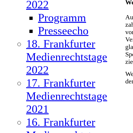
2022
We
Programm
Au
za
Presseecho
vo
Ver
18. Frankfurter
gl
Medienrechtstage
Sp
zi
2022
We
17. Frankfurter
d
Medienrechtstage
2021
16. Frankfurter