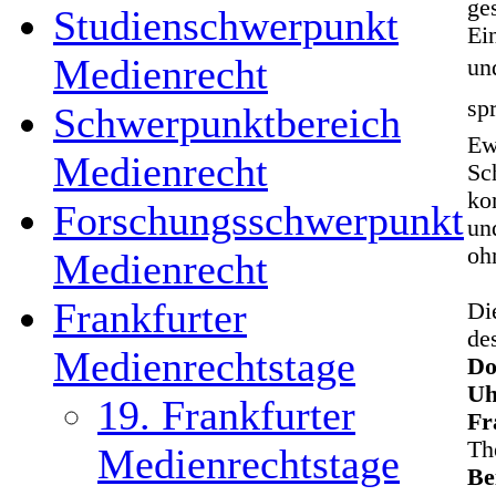
ge
Studienschwerpunkt
Ei
Medienrecht
un
sp
Schwerpunktbereich
Ew
Medienrecht
Sc
ko
Forschungsschwerpunkt
un
oh
Medienrecht
Frankfurter
Di
de
Medienrechtstage
Do
Uh
19. Frankfurter
Fr
T
Medienrechtstage
Be