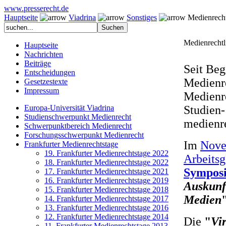
www.presserecht.de
Hauptseite
Viadrina
Sonstiges
Medienrecht
Medienrecht
Hauptseite
Nachrichten
Beiträge
Seit Beg
Entscheidungen
Medienr
Gesetzestexte
Impressum
Medienre
Europa-Universität Viadrina
Studien
Studienschwerpunkt Medienrecht
medienr
Schwerpunktbereich Medienrecht
Forschungsschwerpunkt Medienrecht
Im
Nove
Frankfurter Medienrechtstage
19. Frankfurter Medienrechtstage 2022
Arbeitsg
18. Frankfurter Medienrechtstage 2022
Sympos
17. Frankfurter Medienrechtstage 2021
16. Frankfurter Medienrechtstage 2019
Auskunf
15. Frankfurter Medienrechtstage 2018
Medien
14. Frankfurter Medienrechtstage 2017
13. Frankfurter Medienrechtstage 2016
12. Frankfurter Medienrechtstage 2014
Die
"
Vir
11. Frankfurter Medienrechtstage 2013