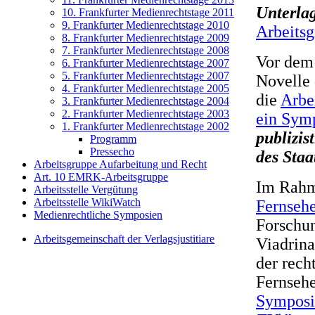
Unterla
10. Frankfurter Medienrechtstage 2011
9. Frankfurter Medienrechtstage 2010
Arbeitsg
8. Frankfurter Medienrechtstage 2009
7. Frankfurter Medienrechtstage 2008
Vor dem 
6. Frankfurter Medienrechtstage 2007
5. Frankfurter Medienrechtstage 2007
Novelle
4. Frankfurter Medienrechtstage 2005
die
Arbe
3. Frankfurter Medienrechtstage 2004
2. Frankfurter Medienrechtstage 2003
ein Sym
1. Frankfurter Medienrechtstage 2002
publizis
Programm
Pressecho
des Staa
Arbeitsgruppe Aufarbeitung und Recht
Art. 10 EMRK-Arbeitsgruppe
Im Rah
Arbeitsstelle Vergütung
Arbeitsstelle WikiWatch
Fernseh
Medienrechtliche Symposien
Forschu
Arbeitsgemeinschaft der Verlagsjustitiare
Viadrina
der rech
Fernseh
Sympos