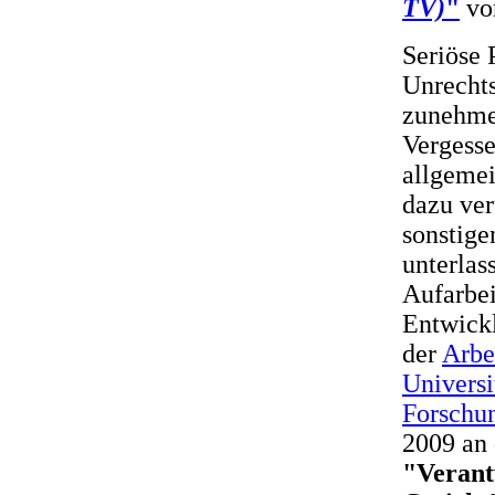
TV)
"
vor
Seriöse 
Unrechts
zunehmen
Vergesse
allgemei
dazu ver
sonstige
unterlas
Aufarbe
Entwick
der
Arbe
Universi
Forschu
2009 an 
"Verant