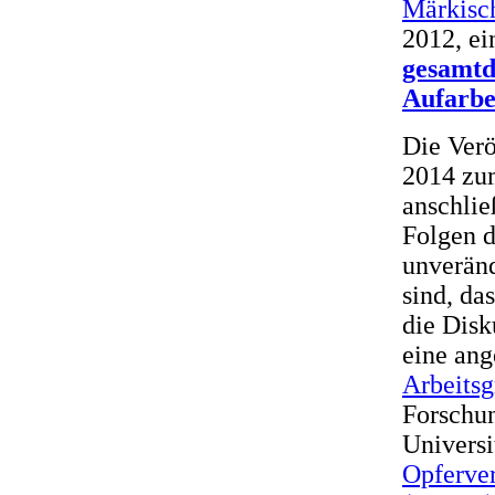
Märkisc
2012, e
gesamtd
Aufarbe
Die Verö
2014 zu
anschlie
Folgen d
unveränd
sind, da
die Disk
eine ang
Arbeitsg
Forschu
Universi
Opferve