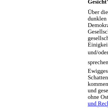
Gesicht
Über die
dunklen
Demokrat
Gesellsc
gesellsc
Einigkei
und/oder
spreche
Ewigges
Schatten
kommen.
und gese
ohne Ost
und Rec