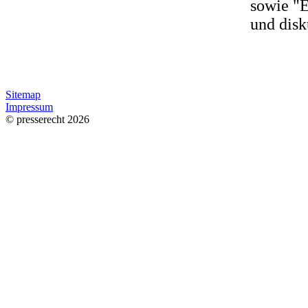
sowie "E
und disku
Sitemap
Impressum
© presserecht 2026