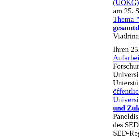
(UOKG)
am 25. 
Thema
gesamtd
Viadrina
Ihren 25
Aufarbe
Forschu
Universi
Unterst
öffentli
Universi
und Zuk
Paneldis
des SED
SED-Regi