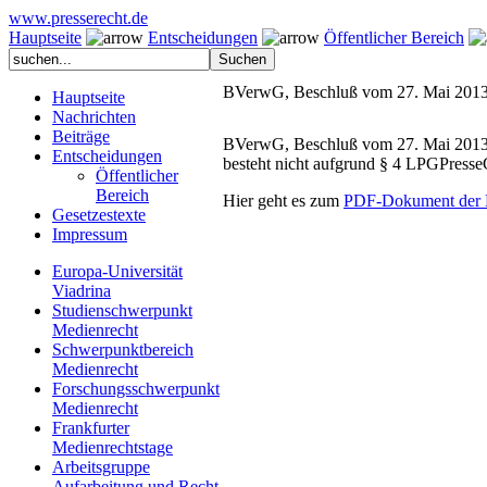
www.presserecht.de
Hauptseite
Entscheidungen
Öffentlicher Bereich
BVerwG, Beschluß vom 27. Mai 2013 -
Hauptseite
Nachrichten
Beiträge
BVerwG, Beschluß vom 27. Mai 2013 - 
Entscheidungen
besteht nicht aufgrund § 4 LPGPresse
Öffentlicher
Bereich
Hier geht es zum
PDF-Dokument der 
Gesetzestexte
Impressum
Europa-Universität
Viadrina
Studienschwerpunkt
Medienrecht
Schwerpunktbereich
Medienrecht
Forschungsschwerpunkt
Medienrecht
Frankfurter
Medienrechtstage
Arbeitsgruppe
Aufarbeitung und Recht