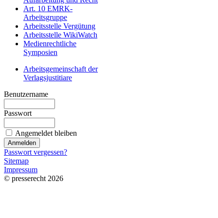
Art. 10 EMRK-
Arbeitsgruppe
Arbeitsstelle Vergütung
Arbeitsstelle WikiWatch
Medienrechtliche
Symposien
Arbeitsgemeinschaft der
Verlagsjustitiare
Benutzername
Passwort
Angemeldet bleiben
Passwort vergessen?
Sitemap
Impressum
© presserecht 2026