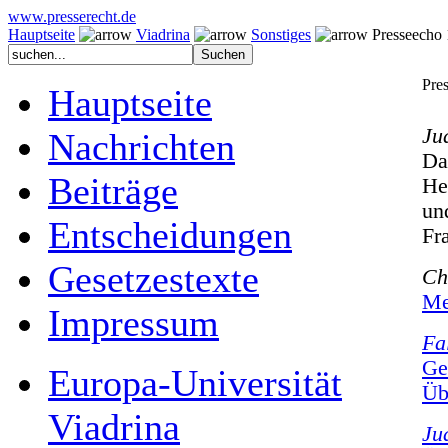
www.presserecht.de
Hauptseite
Viadrina
Sonstiges
Presseecho 1
Pre
Hauptseite
Ju
Nachrichten
Da
Beiträge
He
un
Entscheidungen
Fr
Gesetzestexte
Ch
Me
Impressum
Fa
Ge
Europa-Universität
Üb
Viadrina
Ju