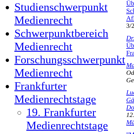
Üb
Studienschwerpunkt
Sc
Medienrecht
Af
3/
Schwerpunktbereich
Dr
Medienrecht
Üb
Fr
Forschungsschwerpunkt
Ma
Medienrecht
Od
Ge
Frankfurter
Lu
Medienrechtstage
Gä
Do
19. Frankfurter
12
Mä
Medienrechtstage