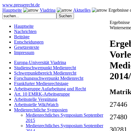
www.presserecht.de
Hauptseite
Viadrina
Aktuelles
Ergebnisse d
Ergebnisse
Hauptseite
Winterseme
Nachrichten
Beiträge
Ergeb
Entscheidungen
Gesetzestexte
Vorl
Impressum
Europa-Universität Viadrina
Medi
Studienschwerpunkt Medienrecht
Schwerpunktbereich Medienrecht
2014
Forschungsschwerpunkt Medienrecht
Frankfurter Medienrechtstage
Arbeitsgruppe Aufarbeitung und Recht
Matr
Art. 10 EMRK-Arbeitsgruppe
Arbeitsstelle Vergütung
274
Arbeitsstelle WikiWatch
Medienrechtliche Symposien
Medienrechtliches Symposium September
274
2015
Medienrechtliches Symposium September
3028
2014