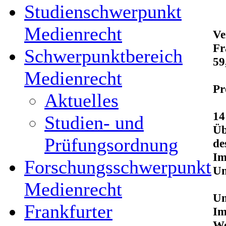
Studienschwerpunkt
Medienrecht
Ve
Fr
Schwerpunktbereich
59
Medienrecht
Pr
Aktuelles
14
Studien- und
Üb
Prüfungsordnung
de
Im
Forschungsschwerpunkt
Un
Medienrecht
Um
Frankfurter
Im
We