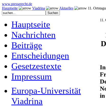
www.presserecht.de
Hauptseite
Viadrina
Aktuelles
11. Ortstagu
11.
Hauptseite
Nachrichten
D
Beiträge
Entscheidungen
Gesetzestexte
In
F
Impressum
De
No
Europa-Universität
in
Viadrina