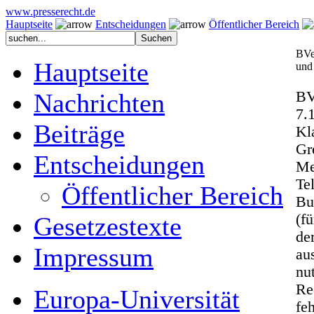
www.presserecht.de
Hauptseite
Entscheidungen
Öffentlicher Bereich
BVe
Hauptseite
und
Nachrichten
BV
7.
Beiträge
Kl
Gr
Entscheidungen
Me
Te
Öffentlicher Bereich
Bu
(f
Gesetzestexte
de
Impressum
au
nu
Re
Europa-Universität
fe