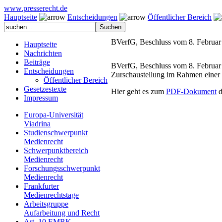
www.presserecht.de
Hauptseite
Entscheidungen
Öffentlicher Bereich
BVerfG, Beschluss vom 8. Februar 
Hauptseite
Nachrichten
Beiträge
BVerfG, Beschluss vom 8. Februar 2
Entscheidungen
Zurschaustellung im Rahmen einer ö
Öffentlicher Bereich
Gesetzestexte
Hier geht es zum
PDF-Dokument
d
Impressum
Europa-Universität
Viadrina
Studienschwerpunkt
Medienrecht
Schwerpunktbereich
Medienrecht
Forschungsschwerpunkt
Medienrecht
Frankfurter
Medienrechtstage
Arbeitsgruppe
Aufarbeitung und Recht
Art. 10 EMRK-