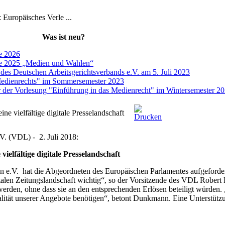
Europäisches Verle ...
Was ist neu?
ge 2026
age 2025 „Medien und Wahlen“
 des Deutschen Arbeitsgerichtsverbands e.V. am 5. Juli 2023
Medienrechts" im Sommersemester 2023
r der Vorlesung "Einführung in das Medienrecht" im Wintersemester 2
ne vielfältige digitale Presselandschaft
 V. (VDL) - 2. Juli 2018:
vielfältige digitale Presselandschaft
 e.V. hat die Abgeordneten des Europäischen Parlamentes aufgefordert
gitalen Zeitungslandschaft wichtig“, so der Vorsitzende des VDL Robe
rden, ohne dass sie an den entsprechenden Erlösen beteiligt würden. „W
ualität unserer Angebote benötigen“, betont Dunkmann. Eine Unterstütz