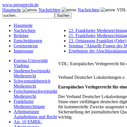
www.presserecht.de
Hauptseite
Nachrichten
Nachrichten
VDL: 
Hauptseite
Nachrichten
22. Frankfurter Medienrechtsta
Beiträge
21. Frankfurter Medienrechtst
Entscheidungen
23. Ortstagung Frankfurt (Oder)
Gesetzestexte
Seminar "Aktuelle Fragen des 
Impressum
Ergebnisse der Abschlussklausu
Europa-Universität
VDL: Europäisches Verlegerrecht für ei
Viadrina
Studienschwerpunkt
Medienrecht
Verband Deutscher Lokalzeitungen
e.
Schwerpunktbereich
Medienrecht
Europäisches Verlegerrecht für eine 
Forschungsschwerpunkt
Medienrecht
Der Verband Deutscher Lokalzeitungen
Frankfurter
Sinne einer vielfältigen deutschen di
Medienrechtstage
für kommerzielle Zwecke ausgenutzt we
Arbeitsgruppe
Sicherstellung der journalistischen Q
Aufarbeitung und Recht
wichtig.
Art. 10 EMRK-
Arbeitsgruppe