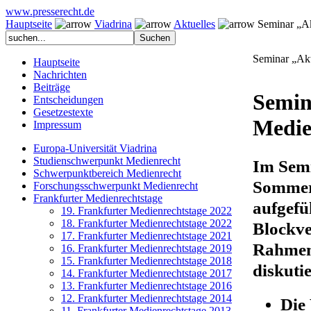
www.presserecht.de
Hauptseite
Viadrina
Aktuelles
Seminar „Akt
Seminar „Akt
Hauptseite
Nachrichten
Beiträge
Semin
Entscheidungen
Gesetzestexte
Medie
Impressum
Europa-Universität Viadrina
Studienschwerpunkt Medienrecht
Im Semi
Schwerpunktbereich Medienrecht
Sommer
Forschungsschwerpunkt Medienrecht
Frankfurter Medienrechtstage
aufgefü
19. Frankfurter Medienrechtstage 2022
18. Frankfurter Medienrechtstage 2022
Blockve
17. Frankfurter Medienrechtstage 2021
Rahmen 
16. Frankfurter Medienrechtstage 2019
15. Frankfurter Medienrechtstage 2018
diskutie
14. Frankfurter Medienrechtstage 2017
13. Frankfurter Medienrechtstage 2016
12. Frankfurter Medienrechtstage 2014
Die
11. Frankfurter Medienrechtstage 2013