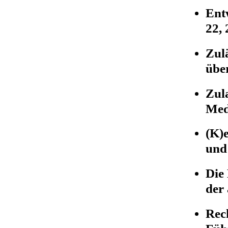
Ent
22,
Zulä
übe
Zul
Med
(K)
und
Die
der
Rech