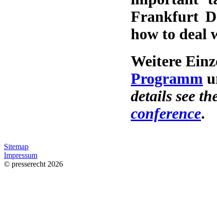
Frankfurt D
how to deal 
Weitere Einz
Programm
u
details see th
conference
.
Sitemap
Impressum
© presserecht 2026