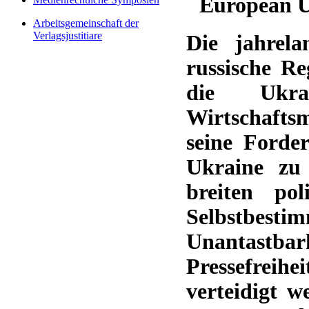
European U
Arbeitsgemeinschaft der
Verlagsjustitiare
Die jahrela
russische Re
die Ukra
Wirtschaftsm
seine Forde
Ukraine zu 
breiten po
Selbstbes
Unantastba
Pressefrei
verteidigt w