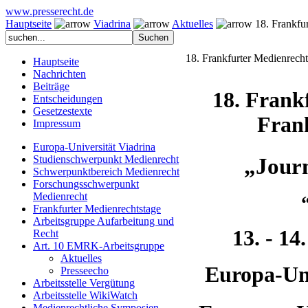
www.presserecht.de
Hauptseite
Viadrina
Aktuelles
18. Frankfur
18. Frankfurter Medienrecht
Hauptseite
Nachrichten
Beiträge
18. Frank
Entscheidungen
Gesetzestexte
Fran
Impressum
Europa-Universität Viadrina
„Journ
Studienschwerpunkt Medienrecht
Schwerpunktbereich Medienrecht
Forschungsschwerpunkt
Medienrecht
Frankfurter Medienrechtstage
Arbeitsgruppe Aufarbeitung und
13. - 14
Recht
Art. 10 EMRK-Arbeitsgruppe
Aktuelles
Europa-Uni
Presseecho
Arbeitsstelle Vergütung
Arbeitsstelle WikiWatch
Medienrechtliche Symposien