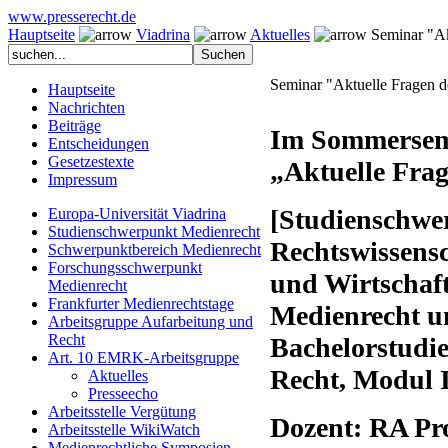
www.presserecht.de
Hauptseite
Viadrina
Aktuelles
Seminar "Akt
Seminar "Aktuelle Fragen 
Hauptseite
Nachrichten
Beiträge
Im Sommerseme
Entscheidungen
Gesetzestexte
„Aktuelle Frag
Impressum
[Studienschwe
Europa-Universität Viadrina
Studienschwerpunkt Medienrecht
Rechtswissens
Schwerpunktbereich Medienrecht
Forschungsschwerpunkt
und Wirtschaf
Medienrecht
Frankfurter Medienrechtstage
Medienrecht u
Arbeitsgruppe Aufarbeitung und
Recht
Bachelorstudie
Art. 10 EMRK-Arbeitsgruppe
Recht, Modul I
Aktuelles
Presseecho
Arbeitsstelle Vergütung
Dozent: RA Pro
Arbeitsstelle WikiWatch
Medienrechtliche Symposien