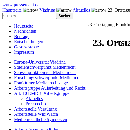
www.presserecht.de
Hauptseite
Viadrina
Aktuelles
23. Ortstagu
23. Ortstagung Frankfu
Hauptseite
Nachrichten
Beiträge
23. Orts
Entscheidungen
Gesetzestexte
Impressum
Europa-Universität Viadrina
Studienschwerpunkt Medienrecht
Schwerpunktbereich Medienrecht
Forschungsschwerpunkt Medienrecht
Frankfurter Medienrechtstage
Arbeitsgruppe Aufarbeitung und Recht
Art. 10 EMRK-Arbeitsgruppe
Aktuelles
Presseecho
Arbeitsstelle Vergütung
Arbeitsstelle WikiWatch
Medienrechtliche Symposien
Arbeitsgemeinschaft der