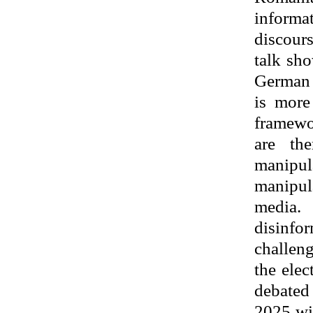
informat
discours
talk sh
German 
is more
framewor
are th
manipu
manipula
media.
disinfo
challeng
the elec
debated
2025 wi