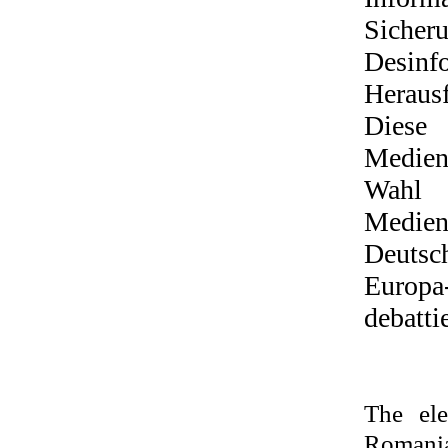
Siche
Desinfo
Herausf
Diese
Medien
Wahl
Medie
Deutsc
Europa
debattie
The ele
Romani