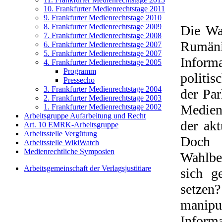
10. Frankfurter Medienrechtstage 2011
9. Frankfurter Medienrechtstage 2010
8. Frankfurter Medienrechtstage 2009
Die Wa
7. Frankfurter Medienrechtstage 2008
Rumän
6. Frankfurter Medienrechtstage 2007
5. Frankfurter Medienrechtstage 2007
Infor
4. Frankfurter Medienrechtstage 2005
Programm
politis
Pressecho
3. Frankfurter Medienrechtstage 2004
der Pa
2. Frankfurter Medienrechtstage 2003
Medien 
1. Frankfurter Medienrechtstage 2002
Arbeitsgruppe Aufarbeitung und Recht
der ak
Art. 10 EMRK-Arbeitsgruppe
Arbeitsstelle Vergütung
Doch 
Arbeitsstelle WikiWatch
Medienrechtliche Symposien
Wahlber
Arbeitsgemeinschaft der Verlagsjustitiare
sich g
setze
manip
Inform