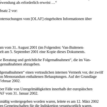
Verwendung als erforderlich erweist …“
bsatz 2 vor:
en Untersuchungen vom [OLAF] eingeholten Informationen über
um vom 31. August 2001 (im Folgenden: Van-Buitenen-
lt am 5. September 2001 eine Kopie dieses Dokuments.
che Beratung und gerichtliche Folgemaßnahmen“, die im Van-
olgemaßnahmen abzugeben.
Folgemaßnahmen“ einen vertraulichen internen Vermerk vor, der zwölf
er im Memorandum enthaltenen Behauptungen. Auf der Grundlage
 Februar 2002.
 über Fälle von Unregelmäßigkeiten innerhalb der europäischen
LAF vom 31. Januar 2002.
tmäßig weitergegeben worden waren, leitete es am 12. März 2002
en Gemeinschaften für die Indiskretion verantwortlich waren.