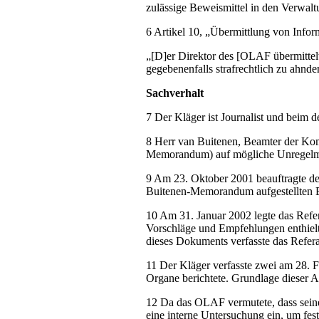
zulässige Beweismittel in den Verwalt
6 Artikel 10, „Übermittlung von Info
„[D]er Direktor des [OLAF übermittel
gegebenenfalls strafrechtlich zu ah
Sachverhalt
7 Der Kläger ist Journalist und beim
8 Herr van Buitenen, Beamter der K
Memorandum) auf mögliche Unregelmäß
9 Am 23. Oktober 2001 beauftragte de
Buitenen-Memorandum aufgestellten 
10 Am 31. Januar 2002 legte das Refer
Vorschläge und Empfehlungen enthiel
dieses Dokuments verfasste das Refer
11 Der Kläger verfasste zwei am 28. 
Organe berichtete. Grundlage dieser
12 Da das OLAF vermutete, dass seine
eine interne Untersuchung ein, um fes