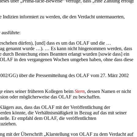
ieses über „Prima-facie-Beweise“ verfüge, dass „eine Zahlung erfolgt
Indizien informiert zu werden, die den Verdacht untermauerten,
 ausführte:
te geschehen dürfen), [und] dass es um das OLAF und die …
etrag genannt wurde …). … Es kann nicht hingenommen werden, dass
se durch Bestechung eines Beamten erlangt wurden [sowie dass] ein
das OLAF in den vergangenen Wochen umgeben haben, ohne dass diese
/2002/GG) über die Pressemitteilung des OLAF vom 27. März 2002
e eines seiner früheren Kollegen beim
Stern
, dessen Namen er nicht
ssion oder möglicherweise das OLAF zu beschaffen.
Klägers aus, dass das OLAF mit der Veröffentlichung der
rden könnte, die Verhältnismäßigkeit in Bezug auf das mit seiner
stelle. Er empfahl dem OLAF, die veröffentlichten
zuziehen.
ng mit der Überschrift „Klarstellung von OLAF zu dem Verdacht auf