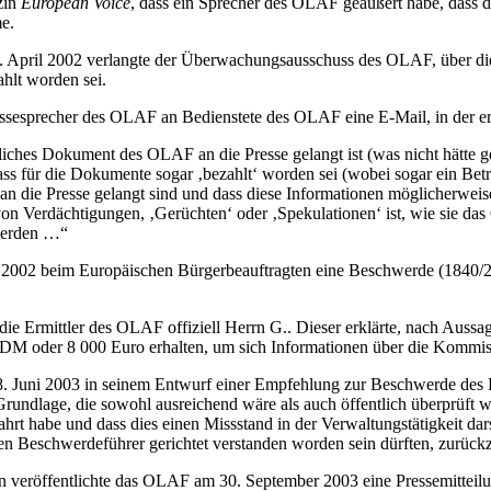
zin
European Voice
, dass ein Sprecher des OLAF geäußert habe, dass d
e.
. April 2002 verlangte der Überwachungsausschuss des OLAF, über die 
ahlt worden sei.
essesprecher des OLAF an Bedienstete des OLAF eine E-Mail, in der er
trauliches Dokument des OLAF an die Presse gelangt ist (was nicht hät
ss für die Dokumente sogar ‚bezahlt‘ worden sei (wobei sogar ein B
an die Presse gelangt sind und dass diese Informationen möglicherwei
von Verdächtigungen, ‚Gerüchten‘ oder ‚Spekulationen‘ ist, wie sie 
 werden …“
r 2002 beim Europäischen Bürgerbeauftragten eine Beschwerde (1840
 Ermittler des OLAF offiziell Herrn G.. Dieser erklärte, nach Aussag
0 DM oder 8 000 Euro erhalten, um sich Informationen über die Kommi
8. Juni 2003 in seinem Entwurf einer Empfehlung zur Beschwerde des 
undlage, die sowohl ausreichend wäre als auch öffentlich überprüft we
rt habe und dass dies einen Missstand in der Verwaltungstätigkeit dar
en Beschwerdeführer gerichtet verstanden worden sein dürften, zurück
 veröffentlichte das OLAF am 30. September 2003 eine Pressemitteilu