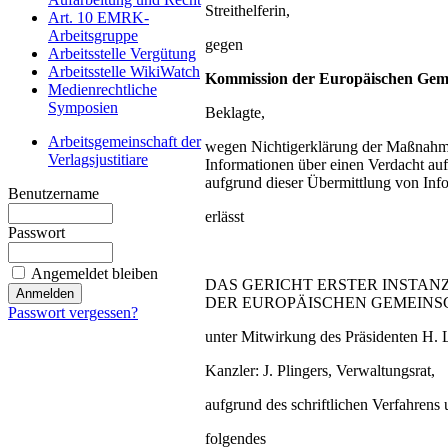
Streithelferin,
Art. 10 EMRK-
Arbeitsgruppe
gegen
Arbeitsstelle Vergütung
Arbeitsstelle WikiWatch
Kommission der Europäischen Geme
Medienrechtliche
Symposien
Beklagte,
Arbeitsgemeinschaft der
wegen Nichtigerklärung der Maßnahme
Verlagsjustitiare
Informationen über einen Verdacht auf
aufgrund dieser Übermittlung von Info
Benutzername
erlässt
Passwort
Angemeldet bleiben
DAS GERICHT ERSTER INSTAN
DER EUROPÄISCHEN GEMEINSCH
Passwort vergessen?
unter Mitwirkung des Präsidenten H. L
Kanzler: J. Plingers, Verwaltungsrat,
aufgrund des schriftlichen Verfahren
folgendes