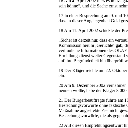
16 Am 4. April 2002 hieß es im Maga
sein könne“, und die Sache ernst nehm
17 In einer Besprechung am 9. und 10
dass in dieser Angelegenheit Geld gez
18 Am 11. April 2002 schickte der Pr
„Sicher ist derzeit nur, dass ein ver
Kommission herum ‚Gerüchte‘ gab, da
vertrauliche Informationen des OLAF 
Ermittlungsdienst weiter Gegenstand 
auf ihre Begründetheit hin überprüft
19 Der Kläger reichte am 22. Oktobe
ein.
20 Am 9. Dezember 2002 vernahmen die
nennen wollte, habe der Kläger 8 00
21 Der Bürgerbeauftragte führte am 1
Bestechungsvorwürfe ohne faktische Gr
Maßnahme angestrebte Ziel nicht gewah
Bestechungsvorwürfe, die als gegen d
22 Auf diesen Empfehlungsentwurf hin