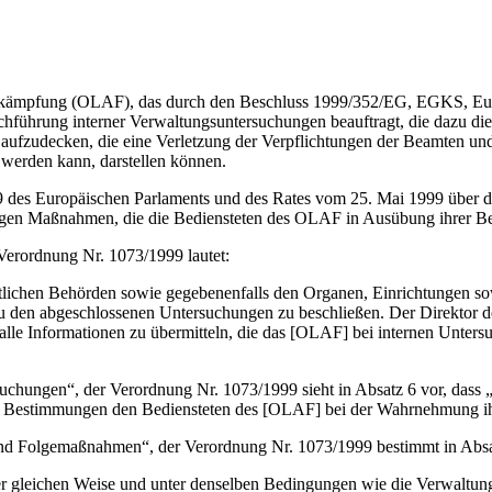
ekämpfung (OLAF), das durch den Beschluss 1999/352/EG, EGKS, Eur
Durchführung interner Verwaltungsuntersuchungen beauftragt, die daz
aufzudecken, die eine Verletzung der Verpflichtungen der Beamten und 
t werden kann, darstellen können.
 des Europäischen Parlaments und des Rates vom 25. Mai 1999 über di
igen Maßnahmen, die die Bediensteten des OLAF in Ausübung ihrer Be
erordnung Nr. 1073/1999 lautet:
aatlichen Behörden sowie gegebenenfalls den Organen, Einrichtungen
u den abgeschlossenen Untersuchungen zu beschließen. Der Direktor de
 alle Informationen zu übermitteln, die das [OLAF] bei internen Unters
uchungen“, der Verordnung Nr. 1073/1999 sieht in Absatz 6 vor, dass „[
n Bestimmungen den Bediensteten des [OLAF] bei der Wahrnehmung ihr
und Folgemaßnahmen“, der Verordnung Nr. 1073/1999 bestimmt in Absa
n der gleichen Weise und unter denselben Bedingungen wie die Verwaltun