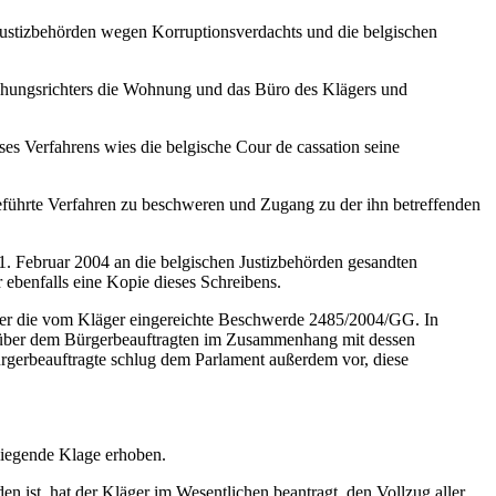
 Justizbehörden wegen Korruptionsverdachts und die belgischen
chungsrichters die Wohnung und das Büro des Klägers und
s Verfahrens wies die belgische Cour de cassation seine
eführte Verfahren zu beschweren und Zugang zu der ihn betreffenden
Februar 2004 an die belgischen Justizbehörden gesandten
 ebenfalls eine Kopie dieses Schreibens.
ber die vom Kläger eingereichte Beschwerde 2485/2004/GG. In
genüber dem Bürgerbeauftragten im Zusammenhang mit dessen
erbeauftragte schlug dem Parlament außerdem vor, diese
rliegende Klage erhoben.
en ist, hat der Kläger im Wesentlichen beantragt, den Vollzug aller