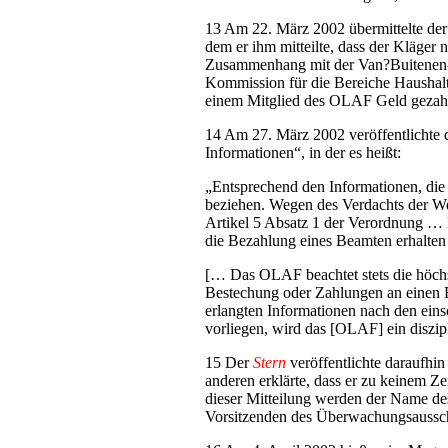
13 Am 22. März 2002 übermittelte der
dem er ihm mitteilte, dass der Kläge
Zusammenhang mit der Van?Buitenen-Af
Kommission für die Bereiche Haushalt
einem Mitglied des OLAF Geld gezahl
14 Am 27. März 2002 veröffentlichte d
Informationen“, in der es heißt:
„Entsprechend den Informationen, die 
beziehen. Wegen des Verdachts der We
Artikel 5 Absatz 1 der Verordnung …
die Bezahlung eines Beamten erhalten
[… Das OLAF beachtet stets die höchst
Bestechung oder Zahlungen an einen B
erlangten Informationen nach den eins
vorliegen, wird das [OLAF] ein diszipl
15 Der
Stern
veröffentlichte daraufhi
anderen erklärte, dass er zu keinem 
dieser Mitteilung werden der Name d
Vorsitzenden des Überwachungsaussc