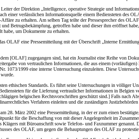
 Leiter der Direktion „Intelligence, operative Strategie und Informa
r nach einer verlässlichen Informationsquelle einem Bediensteten de
färe zu erhalten. Am selben Tag teilte der Pressesprecher des OLAF
 und Betrugsbekämpfung, getroffen habe und dieser ihm eröffnet habe,
t habe, um Dokumente zu erhalten.
as OLAF eine Pressemitteilung mit der Überschrift „Interne Ermittlung
dem [OLAF] zugegangen sind, hat ein Journalist eine Reihe von Dokume
itergabe von vertraulichen Informationen, die aus einem (vorläufig
 Nr. 1073/1999 eine interne Untersuchung einzuleiten. Diese Untersu
 wurde.
en ethischen Standards. Es führt seine Untersuchungen in völliger Una
ediensteten für die Lieferung vertraulicher Informationen in Belgie
chlägigen belgischen Rechtsvorschriften geschützt sind.] Falls nach A
inarrechtliches Verfahren einleiten und die zuständigen Justizbehörden
n am 28. März 2002 eine Pressemitteilung, in der er zum einen bestäti
Zeitpunkt für die Beschaffung von mit dieser Angelegenheit im Zusam
es Klägers mit Büroanschrift sowie Telefon- und Faxnummer genannt. 
husses des OLAF, um gegen die Behauptungen des OLAF zu protestie