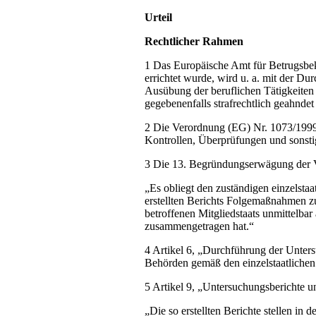
Urteil
Rechtlicher Rahmen
1 Das Europäische Amt für Betrugsb
errichtet wurde, wird u. a. mit der 
Ausübung der beruflichen Tätigkeiten 
gegebenenfalls strafrechtlich geahnde
2 Die Verordnung (EG) Nr. 1073/1999
Kontrollen, Überprüfungen und sonst
3 Die 13. Begründungserwägung der V
„Es obliegt den zuständigen einzelst
erstellten Berichts Folgemaßnahmen z
betroffenen Mitgliedstaats unmittelbar
zusammengetragen hat.“
4 Artikel 6, „Durchführung der Unters
Behörden gemäß den einzelstaatliche
5 Artikel 9, „Untersuchungsberichte 
„Die so erstellten Berichte stellen i