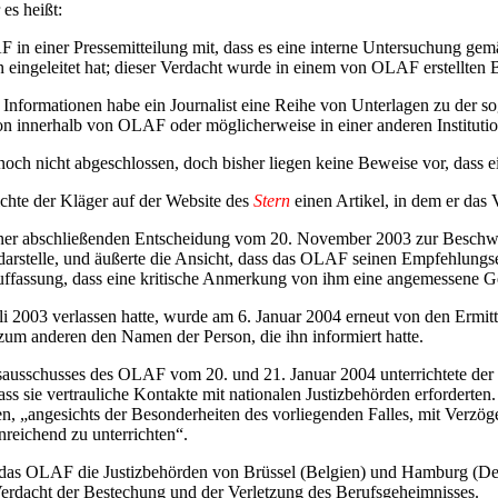
es heißt:
in einer Pressemitteilung mit, dass es eine interne Untersuchung ge
 eingeleitet hat; dieser Verdacht wurde in einem von OLAF erstellten B
ormationen habe ein Journalist eine Reihe von Unterlagen zu der so
on innerhalb von OLAF oder möglicherweise in einer anderen Institutio
h nicht abgeschlossen, doch bisher liegen keine Beweise vor, dass e
hte der Kläger auf der Website des
Stern
einen Artikel, in dem er das 
 seiner abschließenden Entscheidung vom 20. November 2003 zur Besch
t darstelle, und äußerte die Ansicht, dass das OLAF seinen Empfehlun
ffassung, dass eine kritische Anmerkung von ihm eine angemessene G
li 2003 verlassen hatte, wurde am 6. Januar 2004 erneut von den Erm
zum anderen den Namen der Person, die ihn informiert hatte.
ausschusses des OLAF vom 20. und 21. Januar 2004 unterrichtete der 
s sie vertrauliche Kontakte mit nationalen Justizbehörden erforderten.
n, „angesichts der Besonderheiten des vorliegenden Falles, mit Verzö
nreichend zu unterrichten“.
 das OLAF die Justizbehörden von Brüssel (Belgien) und Hamburg (De
rdacht der Bestechung und der Verletzung des Berufsgeheimnisses.