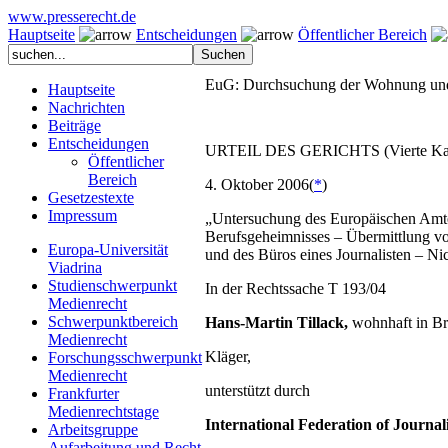
www.presserecht.de
Hauptseite
Entscheidungen
Öffentlicher Bereich
EuG: Durchsuchung der Wohnung und 
Hauptseite
Nachrichten
Beiträge
Entscheidungen
URTEIL DES GERICHTS (Vierte K
Öffentlicher
Bereich
4. Oktober 2006(
*
)
Gesetzestexte
Impressum
„Untersuchung des Europäischen Amte
Berufsgeheimnisses – Übermittlung vo
Europa-Universität
und des Büros eines Journalisten – Ni
Viadrina
Studienschwerpunkt
In der Rechtssache T 193/04
Medienrecht
Schwerpunktbereich
Hans-Martin Tillack,
wohnhaft in Brü
Medienrecht
Kläger,
Forschungsschwerpunkt
Medienrecht
unterstützt durch
Frankfurter
Medienrechtstage
International Federation of Journali
Arbeitsgruppe
Aufarbeitung und Recht