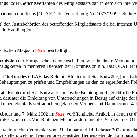
ungs- oder Gerichtsverfahren des Mitgliedstaats dar, in dem sich ihre 
rmationen durch das [OLAF]“, der Verordnung Nr. 1073/1999 sieht in A
t] den Justizbehörden des betreffenden Mitgliedstaats die bei intern
ndende Handlungen …“
 deutschen Magazin
Stern
beschäftigt.
ommission der Europäischen Gemeinschaften, wies in einem Memorand
igkeiten in mehreren Diensten der Kommission hin. Das OLAF erhie
r Direktor des OLAF das Referat „Richter und Staatsanwälte, juristis
Behauptungen zu prüfen und Empfehlungen zu den zu ergreifenden F
at „Richter und Staatsanwälte, juristische Beratung und gerichtliche 
t, darunter die Einleitung von Untersuchungen in Bezug auf einige d
at einen ebenfalls vertraulichen gekürzten Vermerk mit Datum vom 14.
Februar und 7. März 2002 im
Stern
veröffentlichte Artikel, in denen er
 Artikel waren das Van-Buitenen-Memorandum und der Vermerk des O
 vertraulichen Vermerke vom 31. Januar und 14. Februar 2002 unrech
tzustellen, welche Beamten oder sonstigen Bediensteten der Europäisch