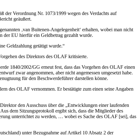
mäß der Verordnung Nr. 1073/1999 wegen des Verdachts auf
ericht geäußert.
genannten ‚van Buitenen-Angelegenheit‘ erhalten, wobei man nicht
n der EU hierfür ein Geldbetrag gezahlt wurde.
ine Geldzahlung getätigt wurde.“
Vorgehen des Direktors des OLAF kritisierte.
werde 1840/2002/GG erneut fest, dass das Vorgehen des OLAF einen
gsentwurf zwar angenommen, aber nicht angemessen umgesetzt habe.
enugtuung für den Beschwerdeführer darstellen könne.
ittlern des OLAF vernommen. Er bestätigte zum einen seine Angaben
Direktor den Ausschuss über die „Entwicklungen einer laufenden
 Aus dem Sitzungsprotokoll ergibt sich, dass die Mitglieder des
gerung unterrichtet zu werden, … wobei es Sache des OLAF [sei], das
utschland) unter Bezugnahme auf Artikel 10 Absatz 2 der