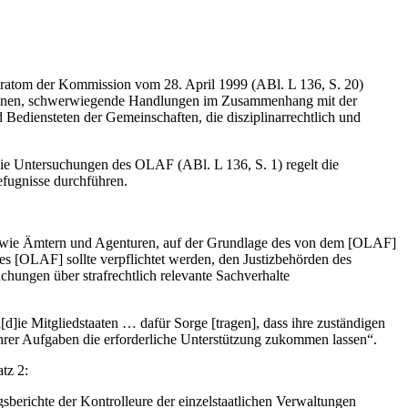
atom der Kommission vom 28. April 1999 (ABl. L 136, S. 20)
u dienen, schwerwiegende Handlungen im Zusammenhang mit der
Bediensteten der Gemeinschaften, die disziplinarrechtlich und
e Untersuchungen des OLAF (ABl. L 136, S. 1) regelt die
fugnisse durchführen.
 sowie Ämtern und Agenturen, auf der Grundlage des von dem [OLAF]
s [OLAF] sollte verpflichtet werden, den Justizbehörden des
uchungen über strafrechtlich relevante Sachverhalte
d]ie Mitgliedstaaten … dafür Sorge [tragen], dass ihre zuständigen
er Aufgaben die erforderliche Unterstützung zukommen lassen“.
tz 2:
gsberichte der Kontrolleure der einzelstaatlichen Verwaltungen