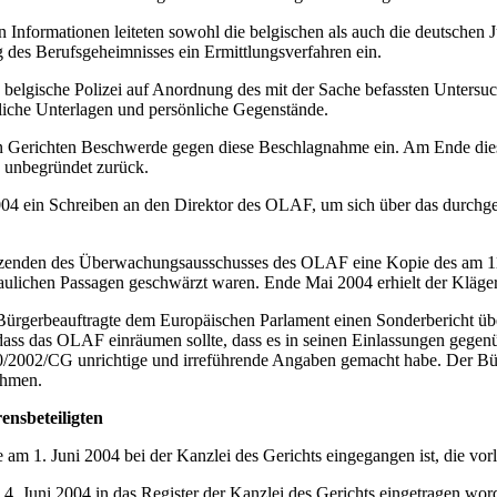
n Informationen leiteten sowohl die belgischen als auch die deutschen
es Berufsgeheimnisses ein Ermittlungsverfahren ein.
belgische Polizei auf Anordnung des mit der Sache befassten Untersu
fliche Unterlagen und persönliche Gegenstände.
en Gerichten Beschwerde gegen diese Beschlagnahme ein. Am Ende diese
 unbegründet zurück.
2004 ein Schreiben an den Direktor des OLAF, um sich über das durchg
enden des Überwachungsausschusses des OLAF eine Kopie des am 11. 
traulichen Passagen geschwärzt waren. Ende Mai 2004 erhielt der Kläger
 Bürgerbeauftragte dem Europäischen Parlament einen Sonderbericht ü
ht, dass das OLAF einräumen sollte, dass es in seinen Einlassungen ge
2002/CG unrichtige und irreführende Angaben gemacht habe. Der Bürg
ehmen.
ensbeteiligten
e am 1. Juni 2004 bei der Kanzlei des Gerichts eingegangen ist, die vo
4. Juni 2004 in das Register der Kanzlei des Gerichts eingetragen word