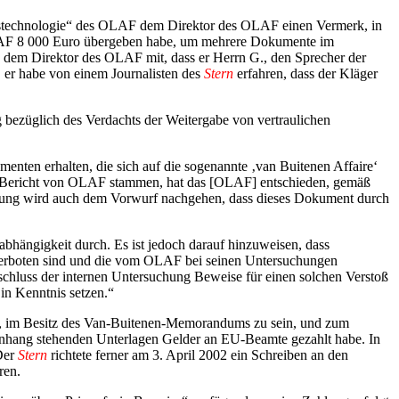
tionstechnologie“ des OLAF dem Direktor des OLAF einen Vermerk, in
s OLAF 8 000 Euro übergeben habe, um mehrere Dokumente im
 dem Direktor des OLAF mit, dass er Herrn G., den Sprecher der
 er habe von einem Journalisten des
Stern
erfahren, dass der Kläger
 bezüglich des Verdachts der Weitergabe von vertraulichen
nten erhalten, die sich auf die sogenannte ‚van Buitenen Affaire‘
en) Bericht von OLAF stammen, hat das [OLAF] entschieden, gemäß
chung wird auch dem Vorwurf nachgehen, dass dieses Dokument durch
bhängigkeit durch. Es ist jedoch darauf hinzuweisen, dass
n verboten sind und die vom OLAF bei seinen Untersuchungen
bschluss der internen Untersuchung Beweise für einen solchen Verstoß
 in Kenntnis setzen.“
gte, im Besitz des Van-Buitenen-Memorandums zu sein, und zum
menhang stehenden Unterlagen Gelder an EU-Beamte gezahlt habe. In
Der
Stern
richtete ferner am 3. April 2002 ein Schreiben an den
ren.