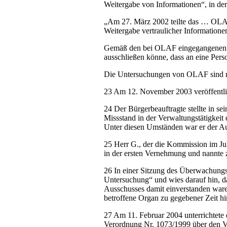
Weitergabe von Informationen“, in der 
„Am 27. März 2002 teilte das … OLAF 
Weitergabe vertraulicher Informationen
Gemäß den bei OLAF eingegangenen Inf
ausschließen könne, dass an eine Pers
Die Untersuchungen von OLAF sind noc
23 Am 12. November 2003 veröffentlic
24 Der Bürgerbeauftragte stellte in
Missstand in der Verwaltungstätigkei
Unter diesen Umständen war er der Au
25 Herr G., der die Kommission im Ju
in der ersten Vernehmung und nannte 
26 In einer Sitzung des Überwachungs
Untersuchung“ und wies darauf hin, das
Ausschusses damit einverstanden ware
betroffene Organ zu gegebener Zeit hi
27 Am 11. Februar 2004 unterrichtete
Verordnung Nr. 1073/1999 über den Ve