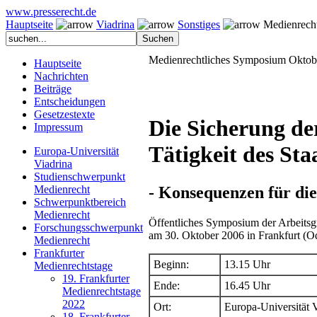
www.presserecht.de
Hauptseite
Viadrina
Sonstiges
Medienrecht
Medienrechtliches Symposium Oktob
Hauptseite
Nachrichten
Beiträge
Entscheidungen
Gesetzestexte
Die Sicherung der
Impressum
Tätigkeit des Sta
Europa-Universität
Viadrina
Studienschwerpunkt
- Konsequenzen für die
Medienrecht
Schwerpunktbereich
Medienrecht
Öffentliches Symposium der Arbeitsg
Forschungsschwerpunkt
am 30. Oktober 2006 in Frankfurt (O
Medienrecht
Frankfurter
Beginn:
13.15 Uhr
Medienrechtstage
19. Frankfurter
Ende:
16.45 Uhr
Medienrechtstage
2022
Ort:
Europa-Universität 
18. Frankfurter