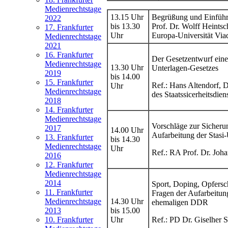
Medienrechtstage
13.15 Uhr
Begrüßung und Einführ
2022
bis 13.30
Prof. Dr. Wolff Heintsc
17. Frankfurter
Uhr
Europa-Universität Via
Medienrechtstage
2021
16. Frankfurter
Der Gesetzentwurf eine
Medienrechtstage
13.30 Uhr
Unterlagen-Gesetzes
2019
bis 14.00
15. Frankfurter
Ref.: Hans Altendorf, D
Uhr
Medienrechtstage
des Staatssicerheitsdi
2018
14. Frankfurter
Medienrechtstage
Vorschläge zur Sicherun
2017
14.00 Uhr
Aufarbeitung der Stasi-
13. Frankfurter
bis 14.30
Medienrechtstage
Uhr
Ref.: RA Prof. Dr. Joha
2016
12. Frankfurter
Medienrechtstage
2014
Sport, Doping, Opfersc
11. Frankfurter
Fragen der Aufarbeitung
14.30 Uhr
Medienrechtstage
ehemaligen DDR
bis 15.00
2013
Uhr
Ref.: PD Dr. Giselher S
10. Frankfurter