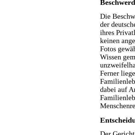
Beschwerd
Die Beschwe
der deutsch
ihres Privat
keinen ange
Fotos gewäh
Wissen gema
unzweifelha
Ferner lieg
Familienleb
dabei auf A
Familienleb
Menschenre
Entscheidu
Der Gerichts