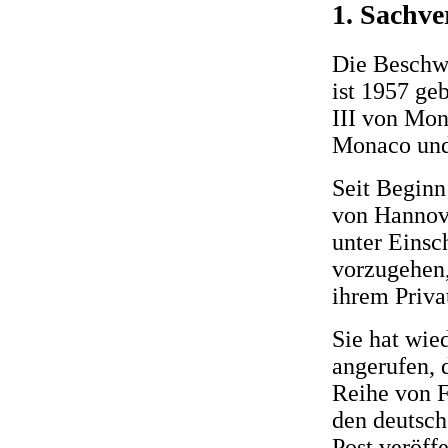
1. Sachve
Die Beschwe
ist 1957 ge
III von Mon
Monaco und 
Seit Beginn
von Hannove
unter Einsc
vorzugehen,
ihrem Priva
Sie hat wie
angerufen, 
Reihe von F
den deutsch
Post veröff