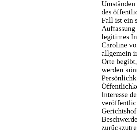
Umständen a
des öffentl
Fall ist ei
Auffassung 
legitimes I
Caroline vo
allgemein i
Orte begibt
werden könn
Persönlichke
Öffentlichk
Interesse de
veröffentli
Gerichtshof
Beschwerdef
zurückzutre