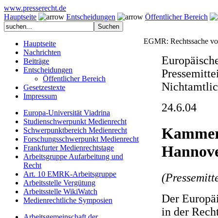
www.presserecht.de
Hauptseite
Entscheidungen
Öffentlicher Bereich
EGMR: Rechtssache vo
Hauptseite
Nachrichten
Europäische
Beiträge
Entscheidungen
Pressemitte
Öffentlicher Bereich
Nichtamtli
Gesetzestexte
Impressum
24.6.04
Europa-Universität Viadrina
Studienschwerpunkt Medienrecht
Kammeru
Schwerpunktbereich Medienrecht
Forschungsschwerpunkt Medienrecht
Hannove
Frankfurter Medienrechtstage
Arbeitsgruppe Aufarbeitung und
Recht
Art. 10 EMRK-Arbeitsgruppe
(Pressemitte
Arbeitsstelle Vergütung
Arbeitsstelle WikiWatch
Der Europäi
Medienrechtliche Symposien
in der Rech
Arbeitsgemeinschaft der