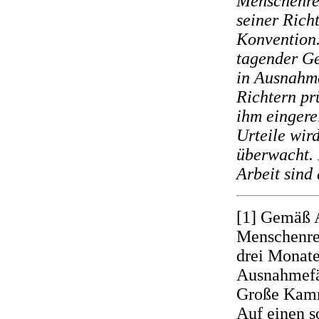
Menschenrec
seiner Rich
Konvention.
tagender Ge
in Ausnahme
Richtern pr
ihm eingere
Urteile wir
überwacht. 
Arbeit sind 
[1] Gemäß A
Menschenrec
drei Monat
Ausnahmefäl
Große Kamme
Auf einen s