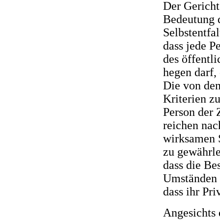
Der Gericht
Bedeutung d
Selbstentfa
dass jede P
des öffentl
hegen darf,
Die von den
Kriterien z
Person der 
reichen nac
wirksamen S
zu gewährle
dass die Be
Umständen d
dass ihr Pri
Angesichts 