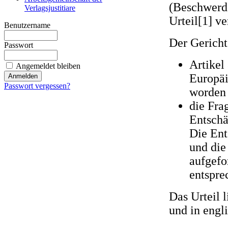
(Beschwerde
Verlagsjustitiare
Urteil[1] v
Benutzername
Der Gericht
Passwort
Artikel
Angemeldet bleiben
Europäi
Passwort vergessen?
worden 
die Fra
Entschä
Die Ent
und die
aufgefo
entspre
Das Urteil l
und in engl