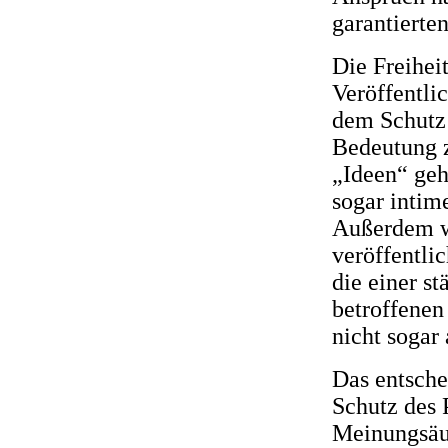
garantierte
Die Freihei
Veröffentli
dem Schutz 
Bedeutung z
„Ideen“ geh
sogar intim
Außerdem w
veröffentli
die einer s
betroffenen
nicht sogar
Das entsch
Schutz des P
Meinungsäuß