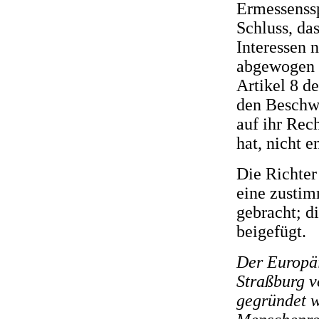
Ermessenssp
Schluss, da
Interessen 
abgewogen h
Artikel 8 d
den Beschw
auf ihr Rec
hat, nicht 
Die Richter
eine zusti
gebracht; d
beigefügt.
Der Europäi
Straßburg v
gegründet w