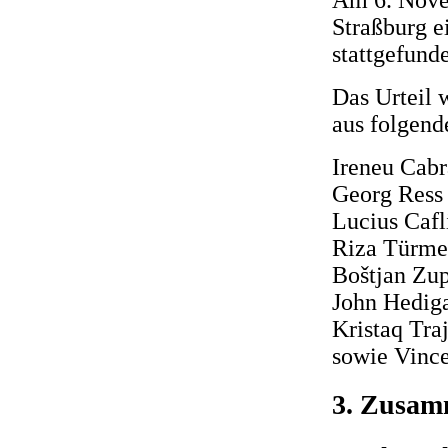
Straßburg e
stattgefund
Das Urteil 
aus folgend
Ireneu Cabra
Georg Ress 
Lucius Cafl
Riza Türme
Boštjan Zup
John Hediga
Kristaq Traj
sowie Vince
3. Zusamm