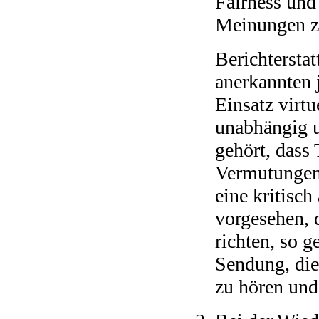
Fairness und 
Meinungen z
Berichtersta
anerkannten 
Einsatz virt
unabhängig u
gehört, dass
Vermutungen 
eine kritisc
vorgesehen, d
richten, so g
Sendung, die
zu hören und