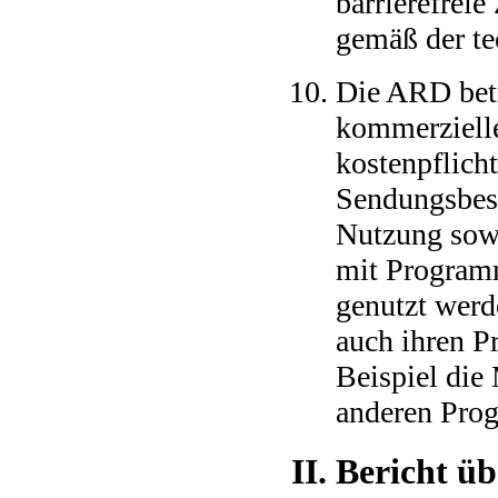
barrierefrei
gemäß der te
Die ARD betr
kommerzielle
kostenpflich
Sendungsbest
Nutzung sow
mit Program
genutzt wer
auch ihren P
Beispiel die
anderen Prog
II. Bericht ü