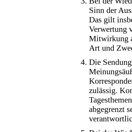
Bei der Wied
Sinn der Aus
Das gilt ins
Verwertung v
Mitwirkung a
Art und Zwec
Die Sendunge
Meinungsäuße
Korresponde
zulässig. K
Tagesthemen
abgegrenzt s
verantwortli