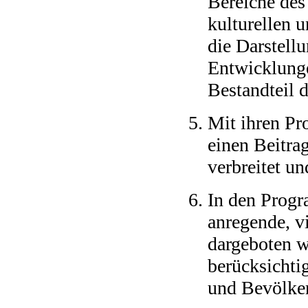
Bereiche des 
kulturellen 
die Darstell
Entwicklunge
Bestandteil 
Mit ihren P
einen Beitra
verbreitet u
In den Prog
anregende, vi
dargeboten w
berücksichtig
und Bevölke