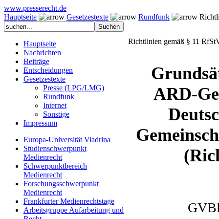
www.presserecht.de
Hauptseite
Gesetzestexte
Rundfunk
Richtl
Richtlinien gemäß § 11 RfSt
Hauptseite
Nachrichten
Beiträge
Grundsät
Entscheidungen
Gesetzestexte
Presse (LPG/LMG)
ARD-Gem
Rundfunk
Internet
Deutsc
Sonstige
Impressum
Gemeinsch
Europa-Universität Viadrina
Studienschwerpunkt
(Ric
Medienrecht
Schwerpunktbereich
Medienrecht
Forschungsschwerpunkt
Medienrecht
Frankfurter Medienrechtstage
GVBl.
Arbeitsgruppe Aufarbeitung und
Recht