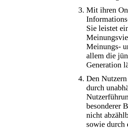
Mit ihren On
Information
Sie leistet e
Meinungsviel
Meinungs- un
allem die jü
Generation l
Den Nutzern 
durch unabhä
Nutzerführun
besonderer B
nicht abzähl
sowie durch 