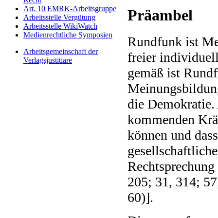
Art. 10 EMRK-Arbeitsgruppe
Präambel
Arbeitsstelle Vergütung
Arbeitsstelle WikiWatch
Medienrechtliche Symposien
Rundfunk ist Me
Arbeitsgemeinschaft der
freier individue
Verlagsjustitiare
gemäß ist Rundfu
Meinungsbildung 
die Demokratie. 
kommenden Krä
können und dass
gesellschaftlich
Rechtsprechung 
205; 31, 314; 57
60)].