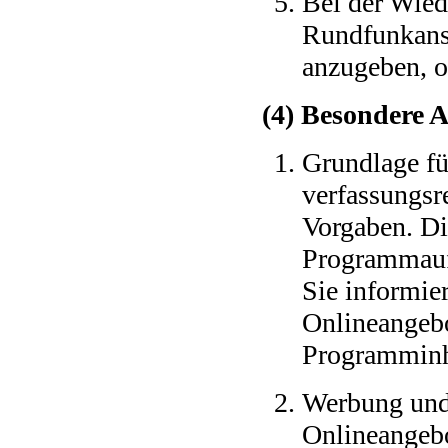
Bei der Wie
Rundfunkanst
anzugeben, ob
(4) Besondere 
Grundlage fü
verfassungsr
Vorgaben. Di
Programmauft
Sie informier
Onlineangebo
Programminh
Werbung und
Onlineangebot