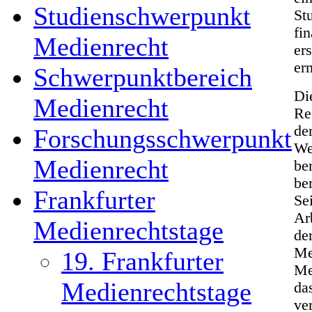
Studienschwerpunkt
St
fi
Medienrecht
er
er
Schwerpunktbereich
Di
Medienrecht
Re
de
Forschungsschwerpunkt
We
Medienrecht
be
be
Frankfurter
Se
Ar
Medienrechtstage
de
Me
19. Frankfurter
Me
Medienrechtstage
da
ve