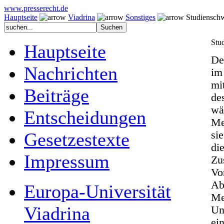
www.presserecht.de
Hauptseite
Viadrina
Sonstiges
Studienschw
Stu
Hauptseite
De
Nachrichten
im
mi
Beiträge
de
wä
Entscheidungen
Me
Gesetzestexte
si
di
Impressum
Zu
Vo
Ab
Europa-Universität
Me
Viadrina
Un
ei