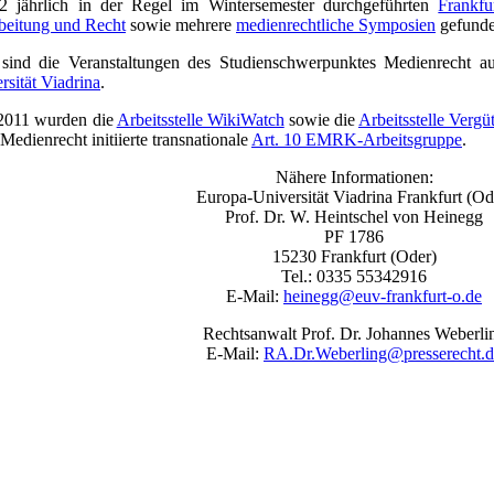
 jährlich in der Regel im Wintersemester durchgeführten
Frankfu
beitung und Recht
sowie mehrere
medienrechtliche Symposien
gefunde
sind die Veranstaltungen des Studienschwerpunktes Medienrecht a
rsität Viadrina
.
/2011 wurden die
Arbeitsstelle WikiWatch
sowie die
Arbeitsstelle Vergü
dienrecht initiierte transnationale
Art. 10 EMRK-Arbeitsgruppe
.
Nähere Informationen:
Europa-Universität Viadrina Frankfurt (Od
Prof. Dr. W. Heintschel von Heinegg
PF 1786
15230 Frankfurt (Oder)
Tel.: 0335 55342916
E-Mail:
heinegg@euv-frankfurt-o.de
Rechtsanwalt Prof. Dr. Johannes Weberli
E-Mail:
RA.Dr.Weberling@presserecht.d