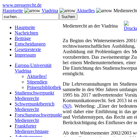
www.presserecht.de
Hauptseite
Viadrina
Aktuelles
Medienrecht
Medienrecht an der Viadrina
Hauptseite
Nachrichten
Beiträge
Zu Beginn des Wintersemesters 2001/
Entscheidungen
rechtswissenschaftlichen Ausbildung
Gesetzestexte
Ausbildung mit Problemlagen des Med
Impressum
vorzubereiten. Das zweisemestrige Zu
bei einem Medienunternehmen, einer P
Europa-Universität
Die Einrichtung des Studienschwerpunk
Viadrina
ermöglicht.
Aktuelles!
Stipendien
Die Lehrveranstaltungen im Studiens
Präsenzbibliothek
sammelte in den 90er Jahren umfangrei
Studienschwerpunkt
1995 bis 2017 stellvertretender Vorsi
Medienrecht
Kommunikationsrecht. Seit 2013 ist e
Schwerpunktbereich
(NJ)
. Weberling: „Einer der bedeute
Medienrecht
wird daher eine Einführung in das ge
Forschungsschwerpunkt
und Verfahrenstypen, das Recht am eig
Medienrecht
Berücksichtigung des Einflusses der n
Frankfurter
Medienrechtstage
Ab dem Wintersemester 2002/2003 wu
Arbeitsgruppe