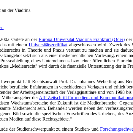
 an der Viadrina
2002 startete an der
Europa-Universität Viadrina Frankfurt (Oder)
de
, das mit einem
Universitätszertifikat
abgeschlossen wird. Zweck des St
ienrechts in Theorie und Praxis vertraut zu machen und sie dadurch
satzangebot setzt sich aus einer medienrechtlichen Vorlesung, einem 
resseabteilung eines Unternehmens bzw. einer öffentlichen Einrichtu
tes „Medienrecht" wird durch die finanzielle Unterstützung der in Fr
chwerpunkt hält Rechtsanwalt Prof. Dr. Johannes Weberling aus Berli
che berufliche Erfahrungen in verschiedenen Verlagen und erhielt ber
tzender der Arbeitsgemeinschaft der Verlagsjustitiare und von 1998 bis
r Mitherausgeber der
AfP Zeitschrift für medien- und Kommunikations
ndsten Wachstumsbereiche der Zukunft ist die Medienbranche. Gegen
samte Medienrecht sein. Behandelt werden neben den verfassungsrech
enen Bild sowie die spezifischen Vorschriften des Urheber-, des Anze
euen Medien auf diese Rechtsgebiete.“
rde der Studienschwerpunkt zu einem Studien-
und
Forschungsschwe