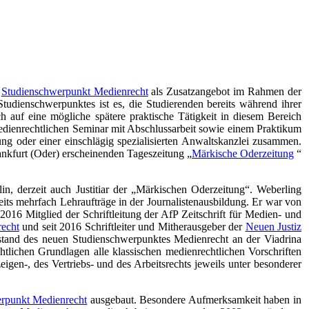
r
Studienschwerpunkt Medienrecht
als Zusatzangebot im Rahmen der
udienschwerpunktes ist es, die Studierenden bereits während ihrer
 auf eine mögliche spätere praktische Tätigkeit in diesem Bereich
medienrechtlichen Seminar mit Abschlussarbeit sowie einem Praktikum
ng oder einer einschlägig spezialisierten Anwaltskanzlei zusammen.
ankfurt (Oder) erscheinenden Tageszeitung „
Märkische Oderzeitung
“
n, derzeit auch Justitiar der „Märkischen Oderzeitung“. Weberling
eits mehrfach Lehraufträge in der Journalistenausbildung. Er war von
 2016 Mitglied der Schriftleitung der AfP Zeitschrift für Medien- und
recht
und seit 2016 Schriftleiter und Mitherausgeber der
Neuen Justiz
stand des neuen Studienschwerpunktes Medienrecht an der Viadrina
tlichen Grundlagen alle klassischen medienrechtlichen Vorschriften
igen-, des Vertriebs- und des Arbeitsrechts jeweils unter besonderer
rpunkt Medienrecht
ausgebaut. Besondere Aufmerksamkeit haben in