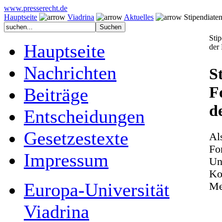
www.presserecht.de
Hauptseite
Viadrina
Aktuelles
Stipendiaten
Sti
Hauptseite
der
Nachrichten
S
F
Beiträge
d
Entscheidungen
Gesetzestexte
Al
Fo
Impressum
Un
Ko
Europa-Universität
Me
Viadrina