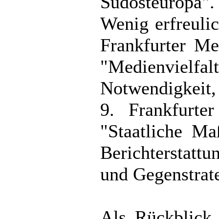
Südosteuropa".
Wenig erfreulic
Frankfurter M
"Medienvielfal
Notwendigkeit,
9. Frankfurte
"Staatliche M
Berichterstatt
und Gegenstrat
Als Rückblick