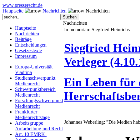
www.presserecht.de
Hauptseite
Nachrichten
Nachrichten
Nachrichten
Hauptseite
In memoriam Siegfried Heinrichs
Nachrichten
Beiträge
Siegfried Heinr
Entscheidungen
Gesetzestexte
Impressum
Verleger (4.10.
Europa-Universität
Viadrina
Studienschwerpunkt
Ein Leben für
Medienrecht
Schwerpunktbereich
Herrschaftsber
Medienrecht
Forschungsschwerpunkt
Medienrecht
Frankfurter
Medienrechtstage
Johannes Weberling: "Die Medien ha
Arbeitsgruppe
Aufarbeitung und Recht
Art. 10 EMRK-
Arbeitsgruppe