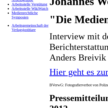
Johannes We
Arbeitsstelle Vergütung
Arbeitsstelle WikiWatch
Medienrechtliche
"Die Medie
Symposien
Arbeitsgemeinschaft der
Verlagsjustitiare
Interview mit d
Berichterstatt
Anders Breivik
Hier geht es zu
BVerwG: Fotografierverbot von Poliz
Pressemitteilu