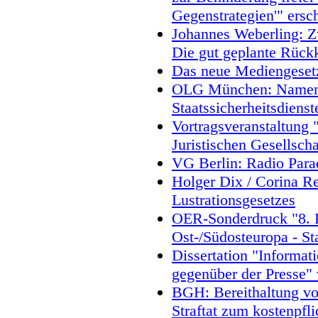
Gegenstrategien'" ersc
Johannes Weberling: Zw
Die gut geplante Rück
Das neue Mediengesetz
OLG München: Namensn
Staatssicherheitsdienst
Vortragsveranstaltung 
Juristischen Gesellsch
VG Berlin: Radio Parad
Holger Dix / Corina R
Lustrationsgesetzes
OER-Sonderdruck "8. F
Ost-/Südosteuropa - St
Dissertation "Informat
gegenüber der Presse"
BGH: Bereithaltung von
Straftat zum kostenpfl