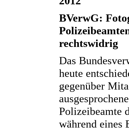
2012
BVerwG: Fotog
Polizeibeamte
rechtswidrig
Das Bundesverw
heute entschied
gegenüber Mitar
ausgesprochenes
Polizeibeamte 
während eines E