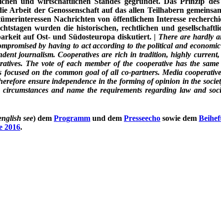
lichen und wirtschaftlichen Standes gegründet. Das Prinzip de
 die Arbeit der Genossenschaft auf das allen Teilhabern gemeinsa
tümerinteressen Nachrichten von öffentlichem Interesse recherc
chtstagen wurden die historischen, rechtlichen und gesellscha
barkeit auf Ost- und Südosteuropa diskutiert. |
There are hardly 
compromised by having to act according to the political and economi
endent journalism. Cooperatives are rich in tradition, highly curre
peratives. The vote of each member of the cooperative has the sam
 is focused on the common goal of all co-partners. Media cooperati
d therefore ensure independence in the forming of opinion in the soc
oric circumstances and name the requirements regarding law and soc
english see
) dem
Programm
und dem
Presseecho
sowie dem
Beihef
e 2016
.