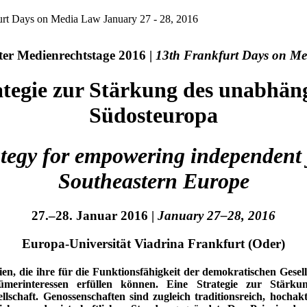
kfurt Days on Media Law January 27 - 28, 2016
ter Medienrechtstage 2016 |
13th Frankfurt Days on M
tegie zur Stärkung des unabhän
Südosteuropa
ategy for empowering independent 
Southeastern Europe
27.–28. Januar 2016 |
January 27–28, 2016
Europa-Universität Viadrina Frankfurt (Oder)
n, die ihre für die Funktionsfähigkeit der demokratischen Gesel
ntümerinteressen erfüllen können. Eine Strategie zur Stä
llschaft. Genossenschaften sind zugleich traditionsreich, hochakt