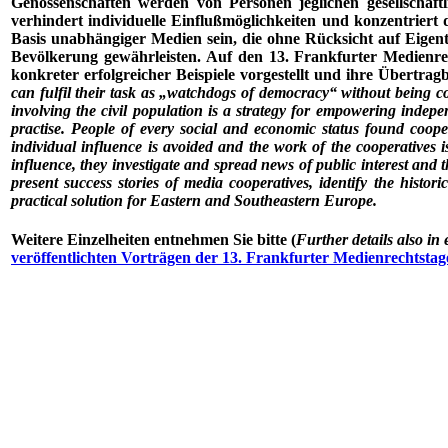
Genossenschaften werden von Personen jeglichen gesellschaft
verhindert individuelle Einflußmöglichkeiten und konzentriert
Basis unabhängiger Medien sein, die ohne Rücksicht auf Eigen
Bevölkerung gewährleisten. Auf den 13. Frankfurter Medienre
konkreter erfolgreicher Beispiele vorgestellt und ihre Übertrag
can fulfil their task as „watchdogs of democracy“ without being 
involving the civil population is a strategy for empowering indep
practise. People of every social and economic status found coo
individual influence is avoided and the work of the cooperatives
influence, they investigate and spread news of public interest an
present success stories of media cooperatives, identify the hist
practical solution for Eastern and Southeastern Europe.
Weitere Einzelheiten entnehmen Sie bitte (
Further details also in 
veröffentlichten Vorträgen der 13. Frankfurter Medienrechtstag