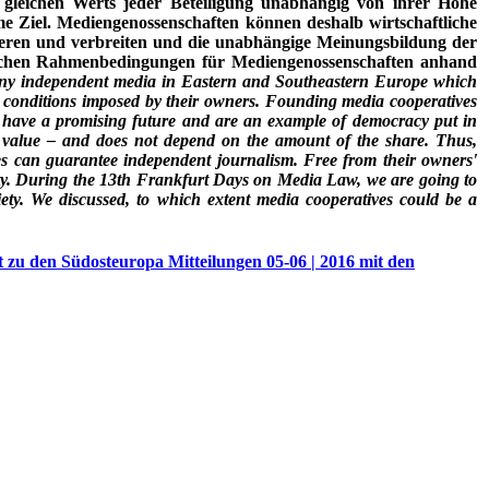
s gleichen Werts jeder Beteiligung unabhängig von ihrer Höhe
me Ziel. Mediengenossenschaften können deshalb wirtschaftliche
hieren und verbreiten und die unabhängige Meinungsbildung der
ftlichen Rahmenbedingungen für Mediengenossenschaften anhand
any independent media in Eastern and Southeastern Europe which
c conditions imposed by their owners. Founding media cooperatives
nt, have a promising future and are an example of democracy put in
e value – and does not depend on the amount of the share. Thus,
ves can guarantee independent journalism. Free from their owners'
iety. During the 13th Frankfurt Days on Media Law, we are going to
iety. We discussed, to which extent media cooperatives could be a
t zu den Südosteuropa Mitteilungen 05-06 | 2016 mit den