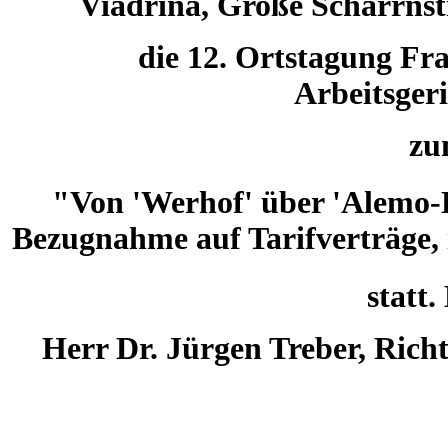
Viadrina, Große Scharrnst
die 12. Ortstagung Fr
Arbeitsgeri
z
"Von 'Werhof' über 'Alemo-He
Bezugnahme auf Tarifverträge,
statt.
Herr Dr. Jürgen Treber,
Richt