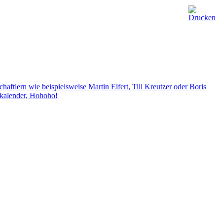
ftlern wie beispielsweise Martin Eifert, Till Kreutzer oder Boris
skalender, Hohoho!