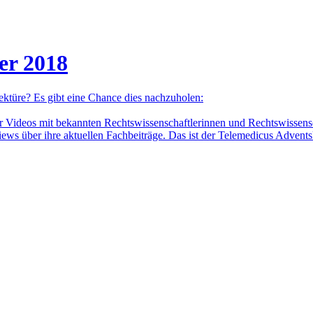
er 2018
ektüre? Es gibt eine Chance dies nachzuholen:
Videos mit bekannten Rechtswissenschaftlerinnen und Rechtswissenscha
iews über ihre aktuellen Fachbeiträge. Das ist der Telemedicus Advent