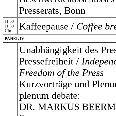
Presserats, Bonn
11.00–
Kaffeepause /
Coffee br
11.30
Uhr
PANEL IV
Unabhängigkeit des Pres
Pressefreiheit /
Independ
Freedom of the Press
Kurzvorträge und Plenu
plenum debate:
DR. MARKUS BEERMA