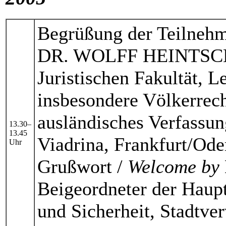
Begrüßung der Teilnehm
DR. WOLFF HEINTSCH
Juristischen Fakultät, L
insbesondere Völkerrech
ausländisches Verfassun
13.30–
13.45
Viadrina, Frankfurt/Ode
Uhr
Grußwort /
Welcome by
Beigeordneter der Haup
und Sicherheit, Stadtve