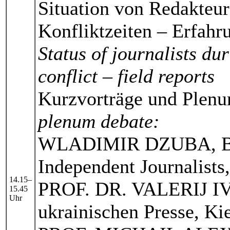
Situation von Redakteur
Konfliktzeiten – Erfahru
Status of journalists dur
conflict – field reports
Kurzvorträge und Plenu
plenum debate:
WLADIMIR DZUBA, Bela
Independent Journalists
14.15–
PROF. DR. VALERIJ I
15.45
Uhr
ukrainischen Presse, Ki