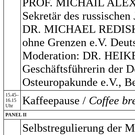
PROF. MICHAIL AL
Sekretär des russischen
DR. MICHAEL REDISKE,
ohne Grenzen e.V. Deuts
Moderation: DR. HE
Geschäftsführerin der D
Osteuropakunde e.V., Be
15.45–
Kaffeepause /
Coffee br
16.15
Uhr
PANEL II
Selbstregulierung der Me