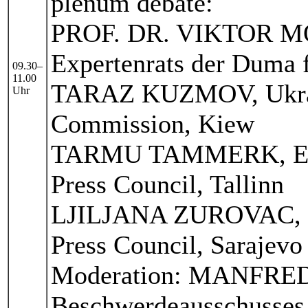
plenum debate:
PROF. DR. VIKTOR MO
Expertenrats der Duma 
09.30–
11.00
TARAZ KUZMOV, Ukraine
Uhr
Commission, Kiew
TARMU TAMMERK, Estni
Press Council, Tallinn
LJILJANA ZUROVAC, Bo
Press Council, Sarajev
Moderation: MANFRED 
Beschwerdeausschusses