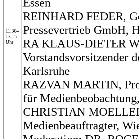
Essen
REINHARD FEDER, Gesc
Pressevertrieb GmbH, 
11.30–
13.15
RA KLAUS-DIETER 
Uhr
Vorstandsvorsitzender d
Karlsruhe
RAZVAN MARTIN, Prog
für Medienbeobachtung,
CHRISTIAN MOELLER, 
Medienbeauftragter, Wi
Moderation: DR. ROGE