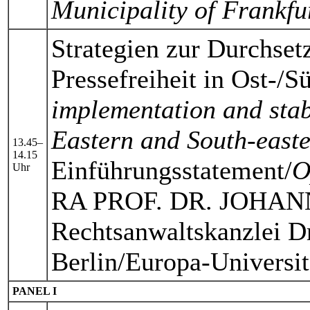
Municipality of Frankfu
Strategien zur Durchset
Pressefreiheit in Ost-/S
implementation and stab
Eastern and South-east
13.45–
14.15
Einführungsstatement/
O
Uhr
RA PROF. DR. JOHA
Rechtsanwaltskanzlei D
Berlin/Europa-Universit
PANEL I