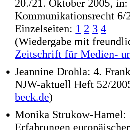
20./21. Oktober 2005, in:
Kommunikationsrecht 6/2
Einzelseiten:
1
2
3
4
(Wiedergabe mit freundl
Zeitschrift für Medien- 
Jeannine Drohla: 4. Frank
NJW-aktuell Heft 52/2005
beck.de
)
Monika Strukow-Hamel: 
Erfahrungen europäischer