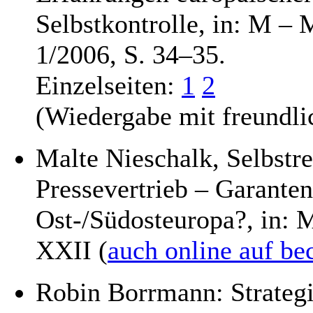
Selbstkontrolle, in: M 
1/2006, S. 34–35.
Einzelseiten:
1
2
(Wiedergabe mit freundl
Malte Nieschalk, Selbstr
Pressevertrieb – Garanten
Ost-/Südosteuropa?, in: 
XXII (
auch online auf be
Robin Borrmann: Strateg