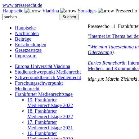
www.presserecht.de
Hauptseite
Viadrina
Sonstiges
Presseecho 1
Presseecho 11. Frankfurt
Hauptseite
Nachrichten
"Internet ist Thema bei d
Beiträge
Entscheidungen
"Wie man Tageszeitung un
Gesetzestexte
Oderzeitung
).
Impressum
Enrico Rennebarth
: Inter
Europa-Universität Viadrina
Medien- und Kommunikat
Studienschwerpunkt Medienrecht
Schwerpunktbereich Medienrecht
Mgr. jur. Marcin Zielinski
Forschungsschwerpunkt
Medienrecht
Frankfurter Medienrechtstage
19. Frankfurter
Medienrechtstage 2022
18. Frankfurter
Medienrechtstage 2022
17. Frankfurter
Medienrechtstage 2021
16. Frankfurter
Medienrechtstage 2019