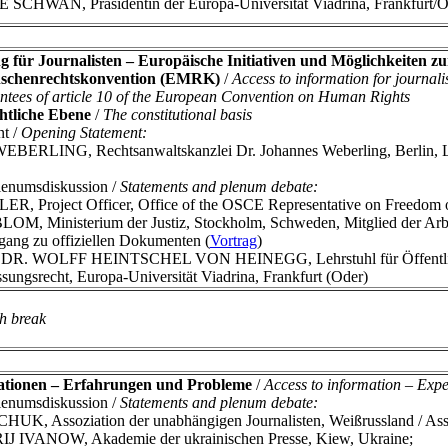
CHWAN, Präsidentin der Europa-Universität Viadrina, Frankfurt/O
 für Journalisten – Europäische Initiativen und Möglichkeiten zu
schenrechtskonvention (EMRK)
/
Access to information for journali
tees of article 10 of the European Convention on Human Rights
htliche Ebene
/
The constitutional basis
nt /
Opening Statement:
LING, Rechtsanwaltskanzlei Dr. Johannes Weberling, Berlin, Lehrb
lenumsdiskussion /
Statements and plenum debate:
Project Officer, Office of the OSCE Representative on Freedom of
Ministerium der Justiz, Stockholm, Schweden, Mitglied der Arbei
ang zu offiziellen Dokumenten (
Vortrag
)
 DR. WOLFF HEINTSCHEL VON HEINEGG, Lehrstuhl für Öffentliches
ssungsrecht, Europa-Universität Viadrina, Frankfurt (Oder)
h break
ationen – Erfahrungen und Probleme
/
Access to information – Exp
lenumsdiskussion /
Statements and plenum debate:
 Assoziation der unabhängigen Journalisten, Weißrussland / Associa
 IVANOW, Akademie der ukrainischen Presse, Kiew, Ukraine;