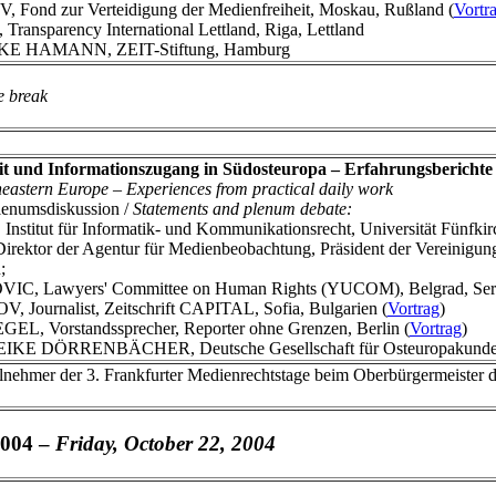
ond zur Verteidigung der Medienfreiheit, Moskau, Rußland (
Vortr
nsparency International Lettland, Riga, Lettland
KE HAMANN, ZEIT-Stiftung, Hamburg
e break
it und Informationszugang in Südosteuropa – Erfahrungsberichte 
heastern Europe – Experiences from practical daily work
lenumsdiskussion /
Statements and plenum debate:
itut für Informatik- und Kommunikationsrecht, Universität Fünfkir
tor der Agentur für Medienbeobachtung, Präsident der Vereinigung 
;
, Lawyers' Committee on Human Rights (YUCOM), Belgrad, Serb
urnalist, Zeitschrift CAPITAL, Sofia, Bulgarien (
Vortrag
)
, Vorstandssprecher, Reporter ohne Grenzen, Berlin (
Vortrag
)
EIKE DÖRRENBÄCHER, Deutsche Gesellschaft für Osteuropakunde,
lnehmer der 3. Frankfurter Medienrechtstage beim Oberbürgermeister d
2004 –
Friday, October 22, 2004