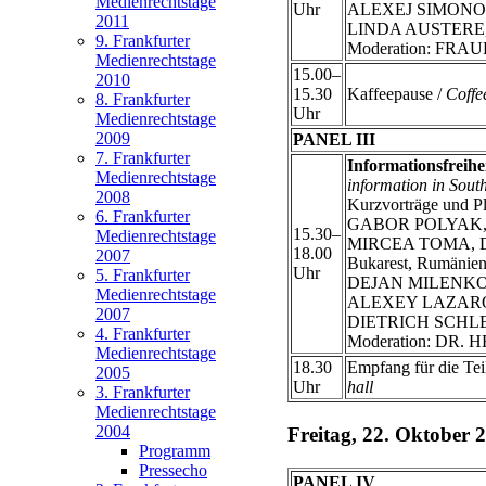
Medienrechtstage
Uhr
ALEXEJ SIMONOV, F
2011
LINDA AUSTERE, Tra
9. Frankfurter
Moderation: FRAU
Medienrechtstage
15.00–
2010
15.30
Kaffeepause /
Coffe
8. Frankfurter
Uhr
Medienrechtstage
2009
PANEL III
7. Frankfurter
Informationsfreihe
Medienrechtstage
information in Sout
2008
Kurzvorträge und P
6. Frankfurter
GABOR POLYAK, Inst
15.30–
Medienrechtstage
MIRCEA TOMA, Direk
18.00
2007
Bukarest, Rumänien
Uhr
5. Frankfurter
DEJAN MILENKOVIC
Medienrechtstage
ALEXEY LAZAROV, Jo
2007
DIETRICH SCHLEGEL
4. Frankfurter
Moderation: DR. H
Medienrechtstage
18.30
Empfang für die Tei
2005
Uhr
hall
3. Frankfurter
Medienrechtstage
2004
Freitag, 22. Oktober 
Programm
Pressecho
PANEL IV