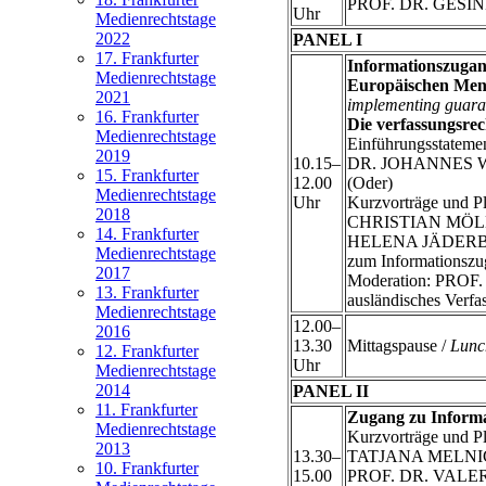
PROF. DR. GESINE S
Uhr
Medienrechtstage
2022
PANEL I
17. Frankfurter
Informationszugang
Medienrechtstage
Europäischen Men
2021
implementing guaran
16. Frankfurter
Die verfassungsrec
Medienrechtstage
Einführungsstateme
2019
10.15–
DR. JOHANNES WEBER
15. Frankfurter
12.00
(Oder)
Medienrechtstage
Uhr
Kurzvorträge und P
2018
CHRISTIAN MÖLLER, 
14. Frankfurter
HELENA JÄDERBLOM, 
Medienrechtstage
zum Informationszug
2017
Moderation: PROF.
13. Frankfurter
ausländisches Verfa
Medienrechtstage
12.00–
2016
13.30
Mittagspause /
Lunc
12. Frankfurter
Uhr
Medienrechtstage
2014
PANEL II
11. Frankfurter
Zugang zu Inform
Medienrechtstage
Kurzvorträge und P
2013
13.30–
TATJANA MELNICHUK,
10. Frankfurter
15.00
PROF. DR. VALERIJ