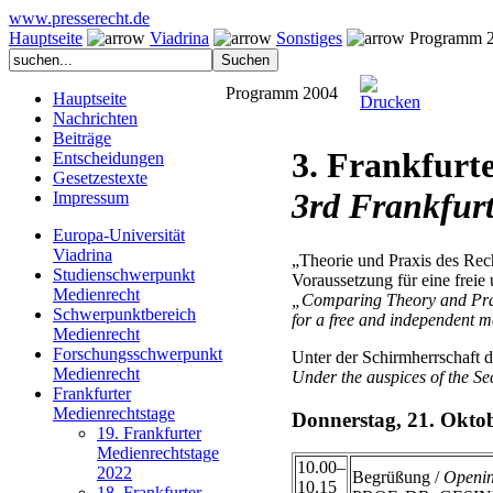
www.presserecht.de
Hauptseite
Viadrina
Sonstiges
Programm 
Programm 2004
Hauptseite
Nachrichten
Beiträge
3. Frankfurt
Entscheidungen
Gesetzestexte
3rd Frankfur
Impressum
Europa-Universität
Viadrina
„Theorie und Praxis des Rech
Studienschwerpunkt
Voraussetzung für eine freie
Medienrecht
„Comparing Theory and Practi
Schwerpunktbereich
for a free and independent 
Medienrecht
Forschungsschwerpunkt
Unter der Schirmherrschaft d
Medienrecht
Under the auspices of the Se
Frankfurter
Medienrechtstage
Donnerstag, 21. Okto
19. Frankfurter
Medienrechtstage
10.00–
2022
Begrüßung /
Openi
10.15
18. Frankfurter