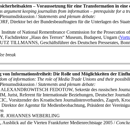
sicherheitsakten – Voraussetzung für eine Transformation in eine 
s argument keeping journalists from information – prerequisite for a t
Plenumsdiskussion /
Statements and plenum debate:
irektor bei der Bundesbeauftragten für die Unterlagen des Staatss
itute of National Remembrance Commission for the Prosecution of C
achdirektor „Haus des Terrors“ Museum, Budapest, Ungarn (
Vortr
UTZ TILLMANNS, Geschäftsführer des Deutschen Presserates, Bon
fee break
 von Informationsfreiheit: Die Rolle und Möglichkeiten der Ein
om of information: The role of Media Trade Unions and their possibilit
Plenumsdiskussion /
Statements and plenum debate:
LEXANDROWITSCH FEDOTOW, Sekretär des russischen Journalist
rist, Referent für Internationale Beziehungen, Deutscher Journali
Vorsitzender des Kroatischen Journalistenverbandes, Zagreb, Kroat
ktor der Agentur für Medienbeobachtung, Präsident der Vereinigun
en
A DR. JOHANNES WEBERLING
Ausblick auf die Vierten Frankfurter Medienrechtstage 2005 /
Conclus