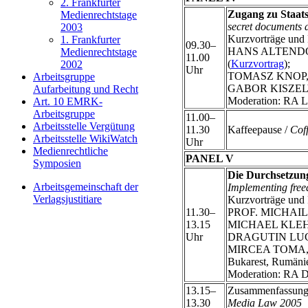
2. Frankfurter
Zugang zu Staats
Medienrechtstage
secret documents a
2003
Kurzvorträge und 
1. Frankfurter
09.30–
HANS ALTENDORF, D
Medienrechtstage
11.00
(
Kurzvortrag
);
2002
Uhr
TOMASZ KNOP, Inst
Arbeitsgruppe
GABOR KISZELY, F
Aufarbeitung und Recht
Moderation: RA L
Art. 10 EMRK-
Arbeitsgruppe
11.00–
Arbeitsstelle Vergütung
11.30
Kaffeepause /
Cof
Arbeitsstelle WikiWatch
Uhr
Medienrechtliche
PANEL V
Symposien
Die Durchsetzung
Arbeitsgemeinschaft der
Implementing freed
Verlagsjustitiare
Kurzvorträge und 
11.30–
PROF. MICHAIL A
13.15
MICHAEL KLEHM, Ju
Uhr
DRAGUTIN LUCIC, 
MIRCEA TOMA, Dire
Bukarest, Rumäni
Moderation: R
13.15–
Zusammenfassung, 
13.30
Media Law 2005