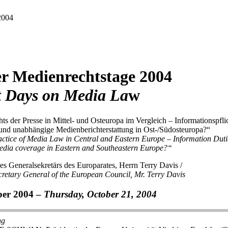
2004
er Medienrechtstage 2004
t Days on Media La
w
ts der Presse in Mittel- und Osteuropa im Vergleich – Informationspfli
 und unabhängige Medienberichterstattung in Ost-/Südosteuropa?“
ce of Media Law in Central and Eastern Europe – Information Duties o
media coverage in Eastern and Southeastern Europe?“
es Generalsekretärs des Europarates, Herrn Terry Davis /
cretary General of the European Council, Mr. Terry Davis
ber 2004 –
Thursday, October 21, 2004
ng