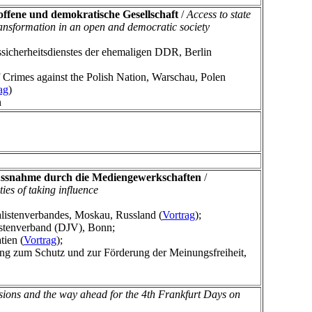
offene und demokratische Gesellschaft
/
Access to state
ransformation in an open and democratic society
icherheitsdienstes der ehemaligen DDR, Berlin
rimes against the Polish Nation, Warschau, Polen
ag
)
n
flussnahme durch die Mediengewerkschaften
/
ies of taking influence
enverbandes, Moskau, Russland (
Vortrag
);
stenverband (DJV), Bonn;
ien (
Vortrag
);
g zum Schutz und zur Förderung der Meinungsfreiheit,
ions and the way ahead for the 4th Frankfurt Days on