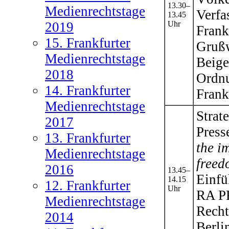
13.30–
Medienrechtstage
Verfa
13.45
2019
Uhr
Frank
15. Frankfurter
Gruß
Medienrechtstage
Beige
2018
Ordnu
14. Frankfurter
Frank
Medienrechtstage
Strat
2017
Press
13. Frankfurter
the i
Medienrechtstage
freed
2016
13.45–
Einfü
14.15
12. Frankfurter
Uhr
RA P
Medienrechtstage
Recht
2014
Berli