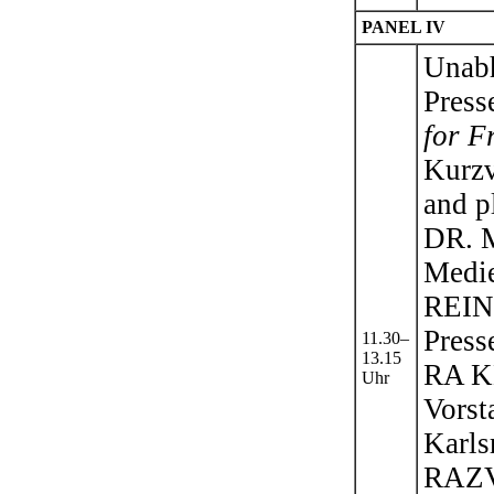
PANEL IV
Unabh
Press
for F
Kurzv
and p
DR.
Medie
REIN
Press
11.30–
13.15
RA 
Uhr
Vorst
Karls
RAZV