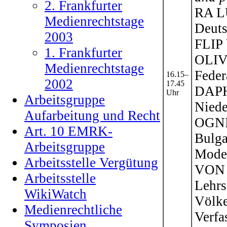
2. Frankfurter
RA L
Medienrechtstage
Deuts
2003
FLIP 
1. Frankfurter
OLIV
Medienrechtstage
Feder
16.15–
2002
17.45
DAPH
Uhr
Arbeitsgruppe
Niede
Aufarbeitung und Recht
OGNIA
Art. 10 EMRK-
Bulga
Arbeitsgruppe
Mode
Arbeitsstelle Vergütung
VON H
Arbeitsstelle
Lehrs
WikiWatch
Völke
Medienrechtliche
Verfa
Symposien