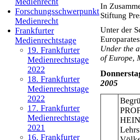
Medienrecht
In Zusammen
Forschungsschwerpunkt
Stiftung Pr
Medienrecht
Unter der S
Frankfurter
Europarates
Medienrechtstage
Under the a
19. Frankfurter
of Europe, 
Medienrechtstage
2022
Donnerstag
18. Frankfurter
2005
Medienrechtstage
2022
Begrü
17. Frankfurter
PROF
Medienrechtstage
HEINE
2021
Lehrs
16. Frankfurter
Völke