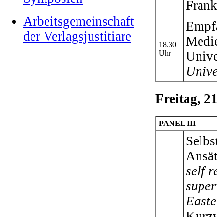
Frank
Arbeitsgemeinschaft
Empfa
der Verlagsjustitiare
Medie
18.30
Uhr
Unive
Unive
Freitag, 2
PANEL III
Selbs
Ansät
self 
super
Easte
Kurzv