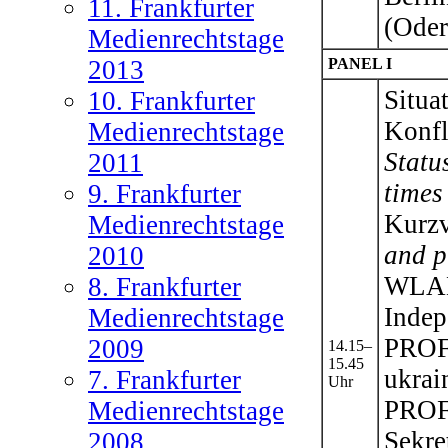
11. Frankfurter
(Oder
Medienrechtstage
2013
PANEL I
Situa
10. Frankfurter
Konfl
Medienrechtstage
Statu
2011
times 
9. Frankfurter
Kurzv
Medienrechtstage
and p
2010
WLAD
8. Frankfurter
Indep
Medienrechtstage
PROF
2009
14.15–
15.45
ukrai
7. Frankfurter
Uhr
PRO
Medienrechtstage
Sekre
2008