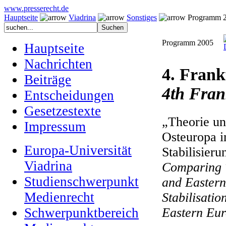
www.presserecht.de
Hauptseite
Viadrina
Sonstiges
Programm 
Programm 2005
Hauptseite
Nachrichten
4. Frank
Beiträge
4th Fran
Entscheidungen
Gesetzestexte
„Theorie un
Impressum
Osteuropa i
Europa-Universität
Stabilisieru
Viadrina
Comparing T
Studienschwerpunkt
and Eastern
Medienrecht
Stabilisati
Eastern Eu
Schwerpunktbereich