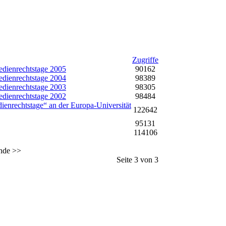
Zugriffe
edienrechtstage 2005
90162
edienrechtstage 2004
98389
edienrechtstage 2003
98305
edienrechtstage 2002
98484
ienrechtstage“ an der Europa-Universität
122642
95131
114106
nde
>>
Seite 3 von 3