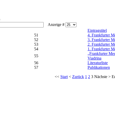
s
Anzeige #
Eintragstitel
51
4. Frankfurter M
52
3. Frankfurter M
53
2. Frankfurter M
54
1. Frankfurter M
„Frankfurter Med
55
Viadrina
56
Literaturliste
57
Publikationen
<<
Start
<
Zurück
1
2
3
Nächste
>
E