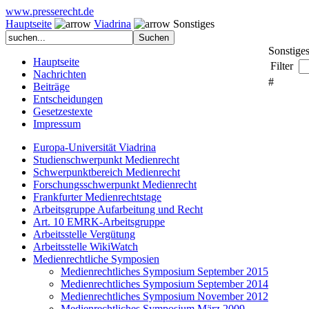
www.presserecht.de
Hauptseite
Viadrina
Sonstiges
Sonstige
Hauptseite
Filter
Nachrichten
#
Beiträge
Entscheidungen
Gesetzestexte
Impressum
Europa-Universität Viadrina
Studienschwerpunkt Medienrecht
Schwerpunktbereich Medienrecht
Forschungsschwerpunkt Medienrecht
Frankfurter Medienrechtstage
Arbeitsgruppe Aufarbeitung und Recht
Art. 10 EMRK-Arbeitsgruppe
Arbeitsstelle Vergütung
Arbeitsstelle WikiWatch
Medienrechtliche Symposien
Medienrechtliches Symposium September 2015
Medienrechtliches Symposium September 2014
Medienrechtliches Symposium November 2012
Medienrechtliches Symposium März 2009