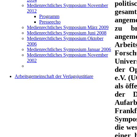
politi
Medienrechtliches Symposium November
gesamt
2012
Programm
angeme
Presseecho
zu br
Medienrechtliches Symposium März 2009
Medienrechtliches Symposium Juni 2008
angeme
Medienrechtliches Symposium Oktober
Arbeit
2006
Medienrechtliches Symposium Januar 2006
Forsc
Medienrechtliches Symposium November
Univer
2002
der Op
e.V. (
Arbeitsgemeinschaft der Verlagsjustitiare
als öf
der D
Aufarb
Frankf
Sympos
die we
einer 