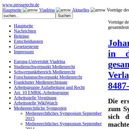
www.presserecht.de
Hauptseite
Viadrina
Aktuelles
Vorträge de
Vorträge d
Hauptseite
gesamtdeut
Nachrichten
Beiträge
Joha
Entscheidungen
Gesetzestexte
in 
Impressum
Europa-Universität Viadrina
gesa
Studienschwerpunkt Medienrecht
Schwerpunktbereich Medienrecht
Verl
Forschungsschwerpunkt Medienrecht
Frankfurter Medienrechtstage
8487-
Arbeitsgruppe Aufarbeitung und Recht
Art. 10 EMRK-Arbeitsgruppe
Arbeitsstelle Vergütung
Die er
Arbeitsstelle WikiWatch
zum Sy
Medienrechtliche Symposien
Medienrechtliches Symposium September
sich d
2015
machte
Medienrechtliches Symposium September
2014