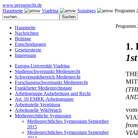
www.presserecht.de
Hauptseite
Viadrina
Sonstiges
Programm 
Programm 
Hauptseite
Nachrichten
Beiträge
1.
Entscheidungen
Gesetzestexte
1s
Impressum
Europa-Universität Viadrina
Studienschwerpunkt Medienrecht
THE
Schwerpunktbereich Medienrecht
MIT
Forschungsschwerpunkt Medienrecht
Frankfurter Medienrechtstage
(TH
Arbeitsgruppe Aufarbeitung und Recht
AND
Art. 10 EMRK-Arbeitsgruppe
Arbeitsstelle Vergütung
vom 
Arbeitsstelle WikiWatch
Medienrechtliche Symposien
VIA
Medienrechtliches Symposium September
from
2015
VIAD
Medienrechtliches Symposium September
2014