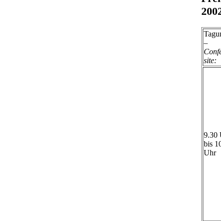
200
Tagu
–
Conf
site:
9.30
bis 1
Uhr