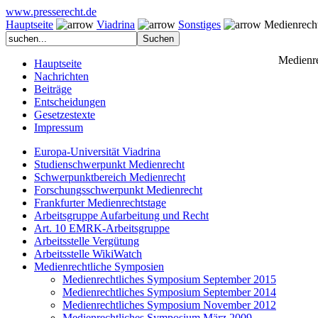
www.presserecht.de
Hauptseite
Viadrina
Sonstiges
Medienrecht
Medienre
Hauptseite
Nachrichten
Beiträge
Entscheidungen
Gesetzestexte
Impressum
Europa-Universität Viadrina
Studienschwerpunkt Medienrecht
Schwerpunktbereich Medienrecht
Forschungsschwerpunkt Medienrecht
Frankfurter Medienrechtstage
Arbeitsgruppe Aufarbeitung und Recht
Art. 10 EMRK-Arbeitsgruppe
Arbeitsstelle Vergütung
Arbeitsstelle WikiWatch
Medienrechtliche Symposien
Medienrechtliches Symposium September 2015
Medienrechtliches Symposium September 2014
Medienrechtliches Symposium November 2012
Medienrechtliches Symposium März 2009