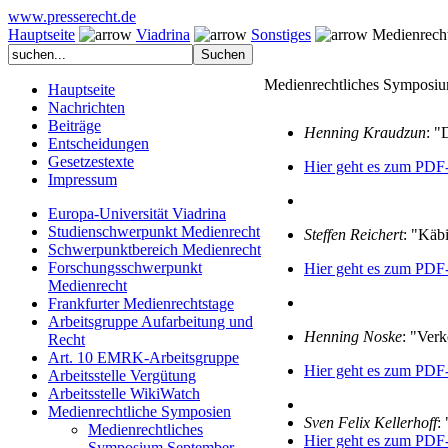
www.presserecht.de
Hauptseite
Viadrina
Sonstiges
Medienrecht
Medienrechtliches Symposiu
Hauptseite
Nachrichten
Beiträge
Henning Kraudzun
: "
Entscheidungen
Gesetzestexte
Hier geht es zum PDF
Impressum
Europa-Universität Viadrina
Studienschwerpunkt Medienrecht
Steffen Reichert
: "Käbi
Schwerpunktbereich Medienrecht
Forschungsschwerpunkt
Hier geht es zum PDF
Medienrecht
Frankfurter Medienrechtstage
Arbeitsgruppe Aufarbeitung und
Henning Noske
: "Verk
Recht
Art. 10 EMRK-Arbeitsgruppe
Hier geht es zum PDF
Arbeitsstelle Vergütung
Arbeitsstelle WikiWatch
Medienrechtliche Symposien
Sven Felix Kellerhoff
:
Medienrechtliches
Hier geht es zum PDF
Symposium September