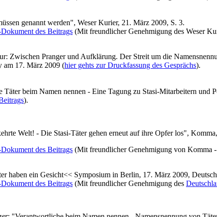
müssen genannt werden", Weser Kurier, 21. März 2009, S. 3.
-Dokument des Beitrags
(Mit freundlicher Genehmigung des Weser Kur
ur: Zwischen Pranger und Aufklärung. Der Streit um die Namensnennun
y am 17. März 2009 (
hier gehts zur Druckfassung des Gesprächs
).
ie Täter beim Namen nennen - Eine Tagung zu Stasi-Mitarbeitern und Pe
Beitrags
).
kehrte Welt! - Die Stasi-Täter gehen erneut auf ihre Opfer los", Komma
-Dokument des Beitrags
(Mit freundlicher Genehmigung von Komma - D
ter haben ein Gesicht<< Symposium in Berlin, 17. März 2009, Deutschl
-Dokument des Beitrags
(Mit freundlicher Genehmigung des
Deutschla
zer
: "Verantwortliche beim Namen nennen - Namensnennung von Tätern 