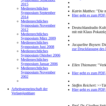
2015
Medienrechtliches
Katrin Matthes
: "Die 
Symposium September
Hier geht es zum PDF
2014
Medienrechtliches
Symposium November
Deutschlandradio Kult
2012
mit mit Klaus Pokatzk
Medienrechtliches
Symposium März 2009
Medienrechtliches
Jacqueline Boysen
: D
Symposium Juni 2008
zur Druckfassung des 
Medienrechtliches
Symposium Oktober 2006
Medienrechtliches
Symposium Januar 2006
Ellen Thiemann
: "Ver
Medienrechtliches
Symposium November
Hier geht es zum PDF
2002
Steffen Reichert
: >>Tä
Arbeitsgemeinschaft der
Hier geht es zum PDF
Verlagsjustitiare
Prof. Dr. Giselher Spit